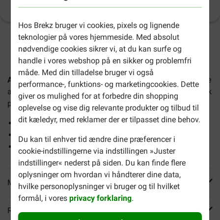
Produktinformation
(
80
)
Hos Brekz bruger vi cookies, pixels og lignende
teknologier på vores hjemmeside. Med absolut
2-4 arbejdsdage, medmindre andet er angivet
nødvendige cookies sikrer vi, at du kan surfe og
handle i vores webshop på en sikker og problemfri
måde. Med din tilladelse bruger vi også
Acana Classics Red Meat hundefoder
er velegnet til hunde
performance-, funktions- og marketingcookies. Dette
af alle racer og i alle aldre. Foderet består af 50 % animalsk
giver os mulighed for at forbedre din shopping
protein og 50 % vegetabilske ingredienser.
oplevelse og vise dig relevante produkter og tilbud til
dit kæledyr, med reklamer der er tilpasset dine behov.
Med friske ingredienser
Baseret på den originale diæt
Du kan til enhver tid ændre dine præferencer i
Indeholder proteiner og omega-3
cookie-indstillingerne via indstillingen »Juster
indstillinger« nederst på siden. Du kan finde flere
oplysninger om hvordan vi håndterer dine data,
Mere info
hvilke personoplysninger vi bruger og til hvilket
formål, i vores
privacy forklaring
.
Reviews