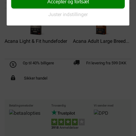
Accepter og fortsæt
Juster indstillinger
Acana Light & Fit hundefoder
Acana Adult Large Breed...
Op til 40% billigere
Fri levering fra 599 DKK
Sikker handel
Betalingsmetoder
Troværdig
Vi sender med
3918
Anmeldelser