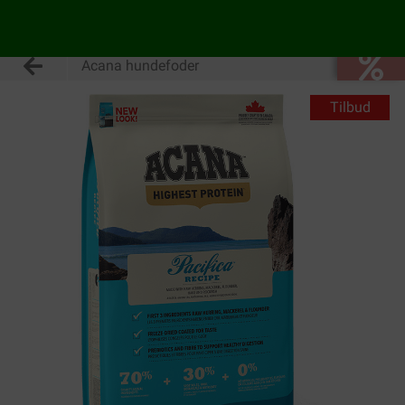
Acana hundefoder
Tilbud