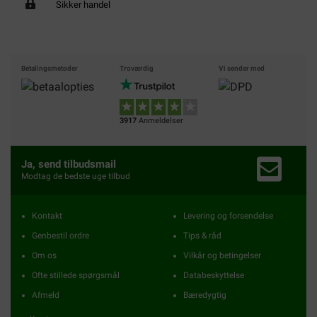
Sikker handel
Betalingsmetoder
Troværdig
Vi sender med
3917
Anmeldelser
Ja, send tilbudsmail
Modtag de bedste uge tilbud
Kontakt
Levering og forsendelse
Genbestil ordre
Tips & råd
Om os
Vilkår og betingelser
Ofte stillede spørgsmål
Databeskyttelse
Afmeld
Bæredygtig