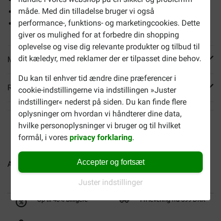
måde. Med din tilladelse bruger vi også
Uden korn, majs og ris
performance-, funktions- og marketingcookies. Dette
Fri for kemiske tilsætningsstoffer
giver os mulighed for at forbedre din shopping
oplevelse og vise dig relevante produkter og tilbud til
dit kæledyr, med reklamer der er tilpasset dine behov.
Mere info
Du kan til enhver tid ændre dine præferencer i
Reviews
cookie-indstillingerne via indstillingen »Juster
indstillinger« nederst på siden. Du kan finde flere
oplysninger om hvordan vi håndterer dine data,
hvilke personoplysninger vi bruger og til hvilket
formål, i vores
privacy forklaring
.
Accepter og fortsæt
Acana Light & Fit hundefoder
Acana Adult Large Breed...
Juster indstillinger
Op til 40% billigere
Fri levering fra 599 DKK