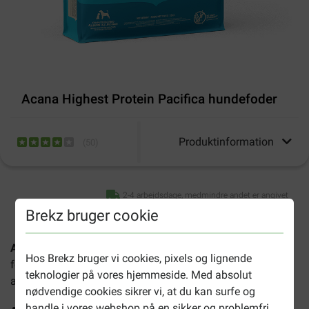
Acana Highest Protein Pacifica hundefoder
Produktinformation
(
50
)
2-4 arbejdsdage, medmindre andet er angivet
Brekz bruger cookie
Acana Highest Protein Pacifica hundefoder
er et naturligt
Hos Brekz bruger vi cookies, pixels og lignende
foder med fisk og er velegnet til hunde af alle racer og
teknologier på vores hjemmeside. Med absolut
aldre.
nødvendige cookies sikrer vi, at du kan surfe og
handle i vores webshop på en sikker og problemfri
Fire arter af saltvandsfisk