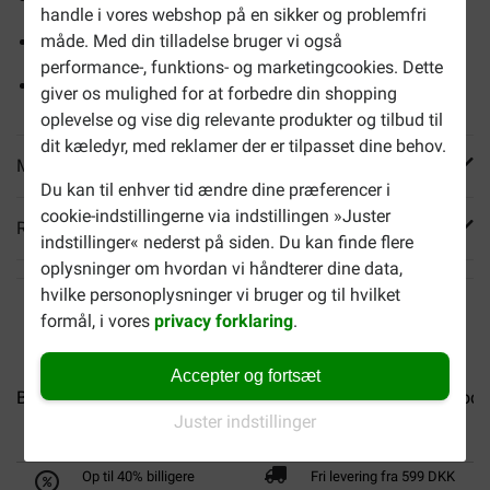
handle i vores webshop på en sikker og problemfri
måde. Med din tilladelse bruger vi også
Meget letfordøjeligt
performance-, funktions- og marketingcookies. Dette
Fri for kunstige aromaer, farve- og smagsstoffer
giver os mulighed for at forbedre din shopping
oplevelse og vise dig relevante produkter og tilbud til
dit kæledyr, med reklamer der er tilpasset dine behov.
Mere info
Du kan til enhver tid ændre dine præferencer i
cookie-indstillingerne via indstillingen »Juster
Reviews
indstillinger« nederst på siden. Du kan finde flere
oplysninger om hvordan vi håndterer dine data,
hvilke personoplysninger vi bruger og til hvilket
formål, i vores
privacy forklaring
.
Accepter og fortsæt
BF Petfood Adult hundefoder
BF Petfood Senior hundefode
Juster indstillinger
Op til 40% billigere
Fri levering fra 599 DKK