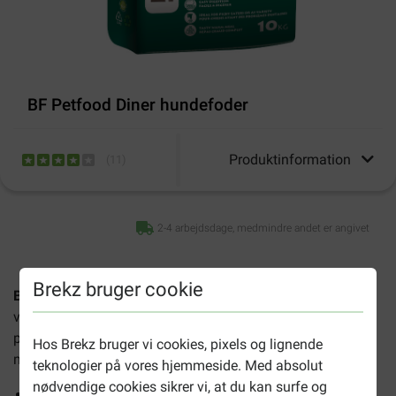
BF Petfood Diner hundefoder
Produktinformation
(
11
)
2-4 arbejdsdage, medmindre andet er angivet
Brekz bruger cookie
BF Petfood Diner hundefoder
er et naturligt og meget
velsmagende måltid, tilberedt med grøntsager og kød –
perfekt til kræsne hunde. Et komplet og "varmt"
Hos Brekz bruger vi cookies, pixels og lignende
måltidsløsning.
teknologier på vores hjemmeside. Med absolut
nødvendige cookies sikrer vi, at du kan surfe og
Fremmer en sund fordøjelse