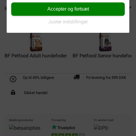
Reviews
Accepter og fortsæt
Juster indstillinger
BF Petfood Adult hundefoder
BF Petfood Senior hundefode
Op til 40% billigere
Fri levering fra 599 DKK
Sikker handel
Betalingsmetoder
Troværdig
Vi sender med