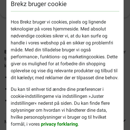
Brekz bruger cookie
Produktinformation
Hos Brekz bruger vi cookies, pixels og lignende
teknologier på vores hjemmeside. Med absolut
2-4 arbejdsdage, medmindre andet er angivet
nødvendige cookies sikrer vi, at du kan surfe og
handle i vores webshop på en sikker og problemfri
måde. Med din tilladelse bruger vi også
BF Petfood Puppy Mini hundefoder
er et naturligt fuldfoder
performance-, funktions- og marketingcookies. Dette
til hvalpe af små racer. Blandt fordelene ved dette produkt
giver os mulighed for at forbedre din shopping
kan nævnes:
oplevelse og vise dig relevante produkter og tilbud til
Rig på protein fra kalkun, fisk og kylling
dit kæledyr, med reklamer der er tilpasset dine behov.
Med omega 3- og 6-fedtsyrer
Du kan til enhver tid ændre dine præferencer i
cookie-indstillingerne via indstillingen »Juster
Hvede- og glutenfri
indstillinger« nederst på siden. Du kan finde flere
oplysninger om hvordan vi håndterer dine data,
hvilke personoplysninger vi bruger og til hvilket
Mere info
formål, i vores
privacy forklaring
.