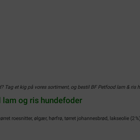
d? Tag et kig på vores sortiment, og bestil BF Petfood lam & ris 
lam og ris hundefoder
tørret roesnitter, ølgær, hørfrø, tørret johannesbrød, lakseolie (2 %