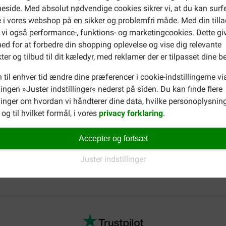
side. Med absolut nødvendige cookies sikrer vi, at du kan surf
 i vores webshop på en sikker og problemfri måde. Med din tilla
 vi også performance-, funktions- og marketingcookies. Dette gi
ed for at forbedre din shopping oplevelse og vise dig relevante
ter og tilbud til dit kæledyr, med reklamer der er tilpasset dine b
 til enhver tid ændre dine præferencer i cookie-indstillingerne vi
llingen »Juster indstillinger« nederst på siden. Du kan finde flere
inger om hvordan vi håndterer dine data, hvilke personoplysning
og til hvilket formål, i vores
privacy forklaring
.
Accepter og fortsæt
Juster indstillinger
set hundefoder
. Du kan også udforske hele sortimentet af
BF P