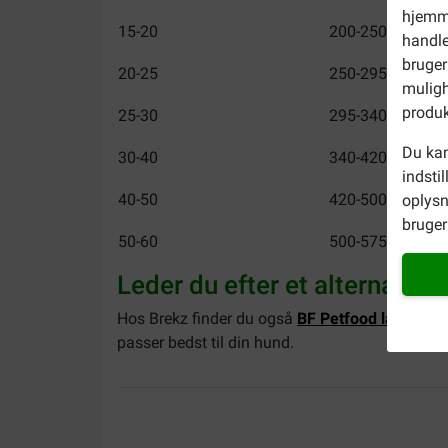
hjemme
15-20
200-250
handle
bruger
20-25
250-295
muligh
produk
25-30
295-340
Du kan
30-40
340-420
indsti
40-50
420-500
oplysn
bruger 
50-60
500-575
Leder du efter et alternativ?
Hos Brekz finder du også
BF Petfood lam pres
passer bedst til din hund.