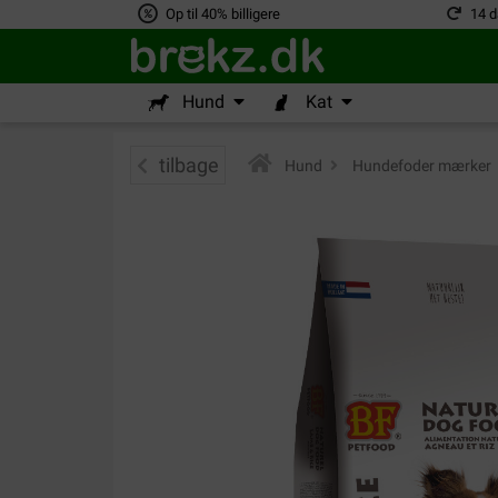
Op til 40% billigere
14 d
Hund
Kat
tilbage
Hund
>
Hundefoder mærker