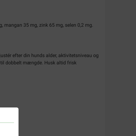
 mg, mangan 35 mg, zink 65 mg, selen 0,2 mg.
ér efter din hunds alder, aktivitetsniveau og
til dobbelt mængde. Husk altid frisk