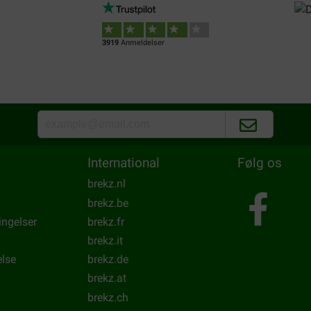
oed!
Prima hondenvoer op basis va
snelle levering ben al jaren kl
Translate to English
3919
Anmeldelser
International
Følg os
brekz.nl
brekz.be
ingelser
brekz.fr
brekz.it
else
brekz.de
brekz.at
brekz.ch