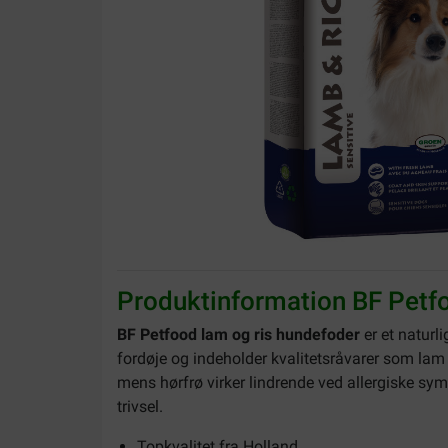
Produktinformation BF Petfo
BF Petfood lam og ris hundefoder
er et naturl
fordøje og indeholder kvalitetsråvarer som lam (
mens hørfrø virker lindrende ved allergiske sym
trivsel.
Topkvalitet fra Holland