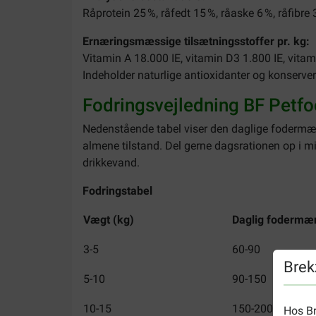
Råprotein 25 %, råfedt 15 %, råaske 6 %, råfibre 
Ernæringsmæssige tilsætningsstoffer pr. kg:
Vitamin A 18.000 IE, vitamin D3 1.800 IE, vita
Indeholder naturlige antioxidanter og konserver
Fodringsvejledning BF Petfo
Nedenstående tabel viser den daglige fodermæn
almene tilstand. Del gerne dagsrationen op i m
drikkevand.
Fodringstabel
Vægt (kg)
Daglig fodermæ
3-5
60-90
Brek
5-10
90-150
10-15
150-200
Hos Br