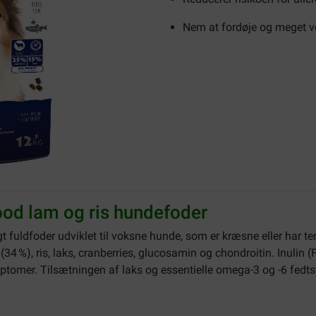
Nem at fordøje og meget 
od lam og ris hundefoder
igt fuldfoder udviklet til voksne hunde, som er kræsne eller har te
34 %), ris, laks, cranberries, glucosamin og chondroitin. Inulin (
ptomer. Tilsætningen af laks og essentielle omega-3 og -6 fedts