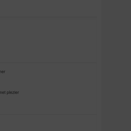
mer
met plezier