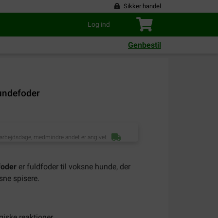
Sikker handel
Log ind
Genbestil
hundefoder
 arbejdsdage, medmindre andet er angivet
foder
er fuldfoder til voksne hunde, der
sne spisere.
rgiske reaktioner