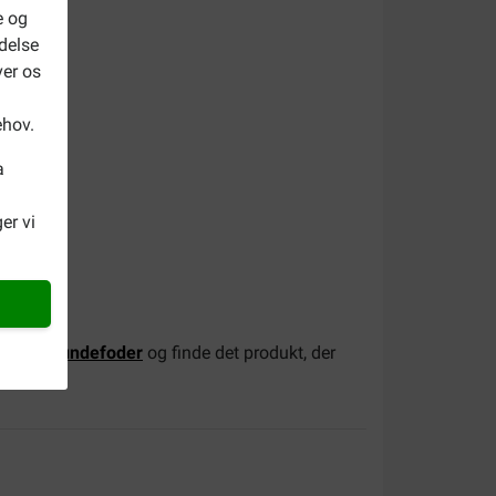
e og
delse
ver os
ehov.
a
er vi
etfood hundefoder
og finde det produkt, der