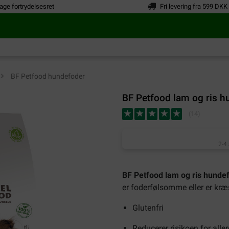
age fortrydelsesret
Fri levering fra 599 DKK
>
BF Petfood hundefoder
BF Petfood lam og ris 
(
14
)
2-4
BF Petfood lam og ris hunde
er foderfølsomme eller er kræ
Glutenfri
Reducerer risikoen for alle