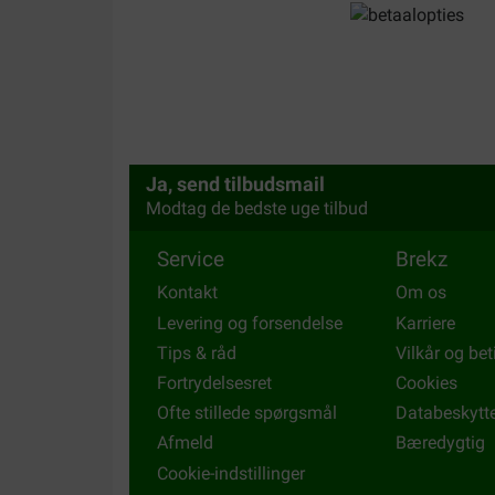
Niets bijzonders te melden. Brekz.nl is gewoon g
Translate to English
Ja, send tilbudsmail
Modtag de bedste uge tilbud
Service
Brekz
Kontakt
Om os
Levering og forsendelse
Karriere
Tips & råd
Vilkår og bet
Fortrydelsesret
Cookies
Ofte stillede spørgsmål
Databeskytt
Afmeld
Bæredygtig
Cookie-indstillinger