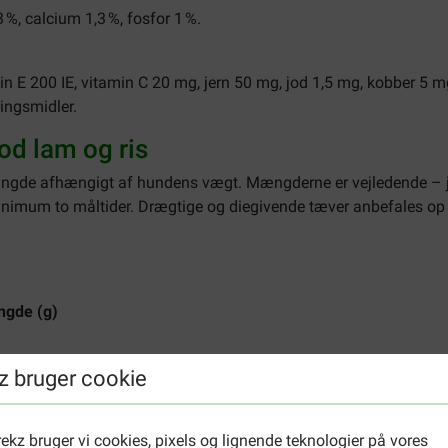
3 %, calcium 1,3 %, fosfor 1 %.
min E 200 IE, vitamin C 20 mg, jern 50 mg, jod 1,5 mg, kobber 5
ingsmidler.
od lam og ris
gde afhængigt af hundens vægt. Mængderne er vejledende – just
inimum to måltider. Drægtige og diegivende tæver anbefales op 
ngde (g)
z bruger cookie
ekz bruger vi cookies, pixels og lignende teknologier på vores