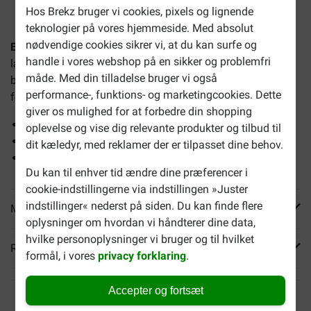
Hos Brekz bruger vi cookies, pixels og lignende
teknologier på vores hjemmeside. Med absolut
nødvendige cookies sikrer vi, at du kan surfe og
Boxby Mini Bites hundesnacks (100 gram)
består af små
handle i vores webshop på en sikker og problemfri
lækre godbidder. Perfekte til at give din hund som
måde. Med din tilladelse bruger vi også
belønning under hundetræningen eller bare som ekstra
performance-, funktions- og marketingcookies. Dette
forkælelse.
giver os mulighed for at forbedre din shopping
Egnet til hvalpe og små (voksne) hunde
oplevelse og vise dig relevante produkter og tilbud til
Glutenfri
dit kæledyr, med reklamer der er tilpasset dine behov.
Rig på fisk og kylling
Du kan til enhver tid ændre dine præferencer i
cookie-indstillingerne via indstillingen »Juster
indstillinger« nederst på siden. Du kan finde flere
Mere info
oplysninger om hvordan vi håndterer dine data,
hvilke personoplysninger vi bruger og til hvilket
Reviews
formål, i vores
privacy forklaring
.
Accepter og fortsæt