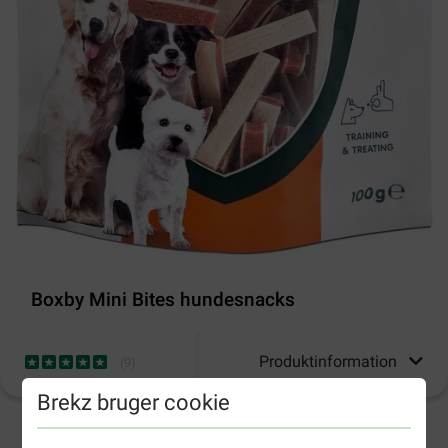
Boxby Mini Bites hundesnacks
Produktinformation
(
9
)
Brekz bruger cookie
2-4 arbejdsdage, medmindre andet er angivet