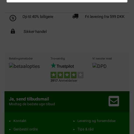
Op til 40% billigere
Fri levering fra 599 DKK
Sikker handel
Betalingsmetoder
Troværdig
Vi sender med
3917
Anmeldelser
Ja, send tilbudsmail
Modtag de bedste uge tilbud
Kontakt
Levering og forsendelse
Genbestil ordre
Tips & råd