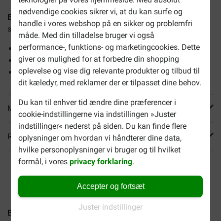
nødvendige cookies sikrer vi, at du kan surfe og
Boxby Duck (ande) Strips til
hunde 90 gram
er lækre
handle i vores webshop på en sikker og problemfri
strimler tørret and til hvalpe og voksne hunde.
måde. Med din tilladelse bruger vi også
performance-, funktions- og marketingcookies. Dette
Lav fedtprocent
giver os mulighed for at forbedre din shopping
Højt i protein
oplevelse og vise dig relevante produkter og tilbud til
Glutenfri
dit kæledyr, med reklamer der er tilpasset dine behov.
Du kan til enhver tid ændre dine præferencer i
Mere info
cookie-indstillingerne via indstillingen »Juster
indstillinger« nederst på siden. Du kan finde flere
Reviews
oplysninger om hvordan vi håndterer dine data,
hvilke personoplysninger vi bruger og til hvilket
formål, i vores
privacy forklaring
.
Accepter og fortsæt
Juster indstillinger
Brekz Snacks - Svinetarm...
Brekz Snacks - Lammefod...