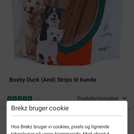
Boxby Duck (And) Strips til hunde
Produktinformation
(
4
)
Brekz bruger cookie
2-4 arbejdsdage, medmindre andet er angivet
Hos Brekz bruger vi cookies, pixels og lignende
teknologier på vores hjemmeside. Med absolut