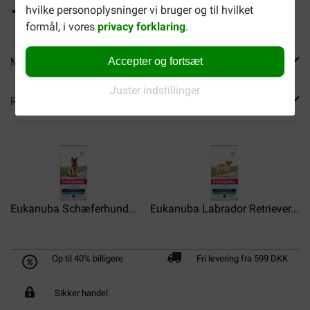
hvilke personoplysninger vi bruger og til hvilket
Indeholder L-carnitin og lavt fedtindhold
formål, i vores
privacy forklaring
.
Mere info
Accepter og fortsæt
Juster indstillinger
Reviews
Eukanuba Schæferhund...
Eukanuba Labrador Retriever...
Op til 40% billigere
Fri levering fra 599 DKK
Sikker handel