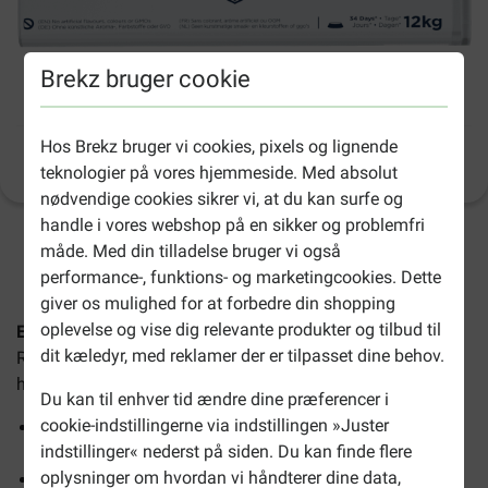
Brekz bruger cookie
Eukanuba Rottweiler hundefoder
Hos Brekz bruger vi cookies, pixels og lignende
Produktinformation
(
30
)
teknologier på vores hjemmeside. Med absolut
nødvendige cookies sikrer vi, at du kan surfe og
handle i vores webshop på en sikker og problemfri
2-4 arbejdsdage, medmindre andet er angivet
måde. Med din tilladelse bruger vi også
performance-, funktions- og marketingcookies. Dette
giver os mulighed for at forbedre din shopping
oplevelse og vise dig relevante produkter og tilbud til
Eukanuba Rottweiler
er en afbalanceret kost for voksne
dit kæledyr, med reklamer der er tilpasset dine behov.
Rottweilers. Det er specielt formuleret til denne magtfulde
hunderace.
Du kan til enhver tid ændre dine præferencer i
cookie-indstillingerne via indstillingen »Juster
Glucosamin og chondroitinsulfat sikrer sundt brusk og
indstillinger« nederst på siden. Du kan finde flere
sunde led
oplysninger om hvordan vi håndterer dine data,
Fremmer stærke muskler