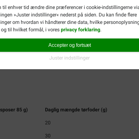
 til enhver tid ændre dine præferencer i cookie-indstillingerne vi
llingen »Juster indstillinger« nederst på siden. Du kan finde flere
inger om hvordan vi håndterer dine data, hvilke personoplysning
og til hvilket formål, i vores
privacy forklaring
.
Accepter og fortsæt
Juster indstillinger
sposer 85 g)
Daglig mængde tørfoder (g)
20
30