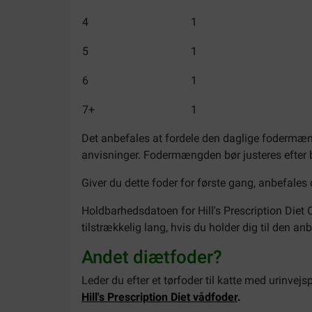
4
1
5
1
6
1
7+
1
Det anbefales at fordele den daglige fodermæng
anvisninger. Fodermængden bør justeres efter b
Giver du dette foder for første gang, anbefales
Holdbarhedsdatoen for Hill's Prescription Diet 
tilstrækkelig lang, hvis du holder dig til den a
Andet diætfoder?
Leder du efter et tørfoder til katte med urinvej
Hill's Prescription Diet
våd
foder
.