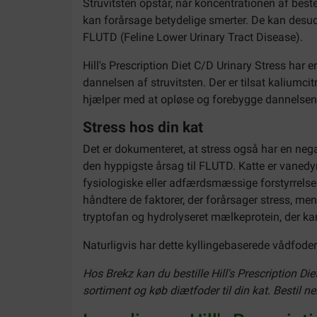
Struvitsten opstår, når koncentrationen af best
kan forårsage betydelige smerter. De kan desu
FLUTD (Feline Lower Urinary Tract Disease).
Hill's Prescription Diet C/D Urinary Stress ha
dannelsen af struvitsten. Der er tilsat kalium
hjælper med at opløse og forebygge dannelsen
Stress hos din kat
Det er dokumenteret, at stress også har en negat
den hyppigste årsag til FLUTD. Katte er vanedyr
fysiologiske eller adfærdsmæssige forstyrrelser,
håndtere de faktorer, der forårsager stress, me
tryptofan og hydrolyseret mælkeprotein, der ka
Naturligvis har dette kyllingebaserede vådfoder
Hos Brekz kan du bestille Hill's Prescription Die
sortiment og køb diætfoder til din kat. Bestil ne