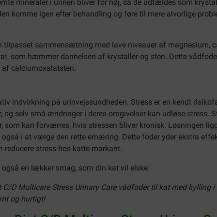
emte mineraler i urinen bliver for høj, så de udfældes som krysta
den komme igen efter behandling og føre til mere alvorlige pro
r en tilpasset sammensætning med lave niveauer af magnesium, c
citrat, som hæmmer dannelsen af krystaller og sten. Dette vådfo
 af calciumoxalatsten.
iv indvirkning på urinvejssundheden. Stress er en kendt risikofakt
, og selv små ændringer i deres omgivelser kan udløse stress. Str
 som kan forværres, hvis stressen bliver kronisk. Løsningen ligg
n også i at vælge den rette ernæring. Dette foder yder ekstra eff
n reducere stress hos katte markant.
 også en lækker smag, som din kat vil elske.
t C/D Multicare Stress Urinary Care vådfoder til kat med kylling i 
mt og hurtigt!