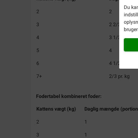
Du kan
2
2
indsti
oplysn
3
2 2/3
bruger 
4
3 1/3
5
4
6
4 1/2
7+
2/3 pr. kg
Fodertabel kombineret foder:
Kattens vægt (kg)
Daglig mængde (portion
2
1
3
1