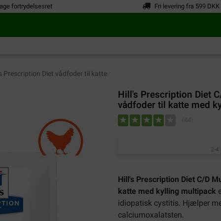
age fortrydelsesret
Fri levering fra 599 DKK
's Prescription Diet vådfoder til katte
Hill's Prescription Diet 
vådfoder til katte med k
(
44
)
2-4
Hill's Prescription Diet C/D M
katte med kylling multipack
idiopatisk cystitis. Hjælper m
calciumoxalatsten.