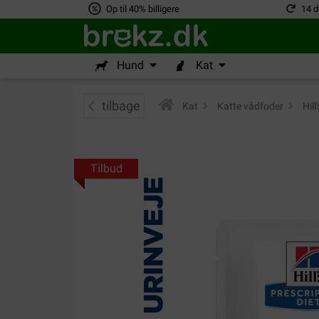
Op til 40% billigere
14 d
Hund
Kat
tilbage
Kat
>
Katte vådfoder
>
Hill
Tilbud