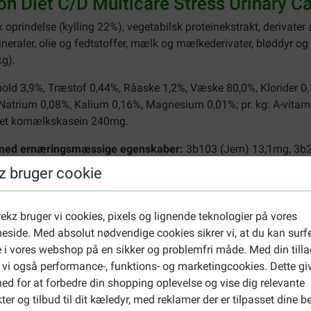
ion Diet C/D Multicare Stress Urinary C
oprindelse (kylling 22%), vegetabilsk proteinekstrakt, derivater a
ineraler, olie og fedtstoffer, mælk og mælkederivater, bløddyr og 
kg).
hold 3,9%, Træstof 0,44%, Råaske 1,2%, Væske 80,0%, Klorider 0,
 Natrium 0,08%, Kalium 0,16%, Magnesium 0,01%; pr. kg: A-vitami
eret komælkskasein 240mg.
er med ernæringsmæssige egenskaber:
3b103 (Jern) 13,1mg, 3b2
med naturlig karamel.
z bruger cookie
ekz bruger vi cookies, pixels og lignende teknologier på vores
side. Med absolut nødvendige cookies sikrer vi, at du kan surf
 i vores webshop på en sikker og problemfri måde. Med din tilla
escription Diet C/D Multicare Stress Ur
 vi også performance-, funktions- og marketingcookies. Dette gi
ed for at forbedre din shopping oplevelse og vise dig relevante
ter og tilbud til dit kæledyr, med reklamer der er tilpasset dine b
e (portionsposer 85 g)