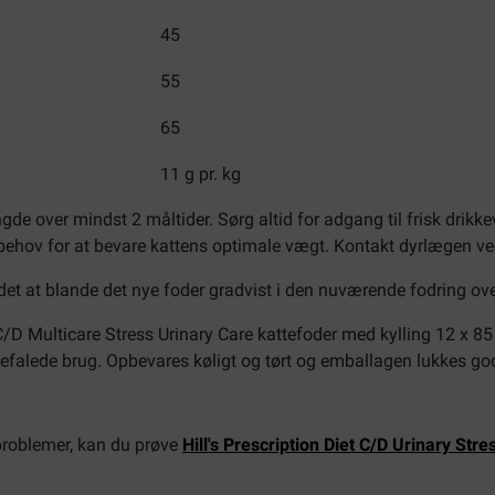
45
55
65
11 g pr. kg
de over mindst 2 måltider. Sørg altid for adgang til frisk drikk
ehov for at bevare kattens optimale vægt. Kontakt dyrlægen ved
 det at blande det nye foder gradvist i den nuværende fodring ov
C/D Multicare Stress Urinary Care kattefoder med kylling 12 x 85
nbefalede brug. Opbevares køligt og tørt og emballagen lukkes god
sproblemer, kan du prøve
Hill's Prescription Diet C/D Urinary Str