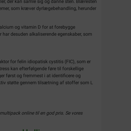
ller, der kan samle sig og danne sten. Blæresten
blemer, som kræver dyrlægebehandling, herunder
alcium og vitamin D for at forebygge
der har desuden alkaliserende egenskaber, som
or for felin idiopatisk cystitis (FIC), som er
ess kan efterfølgende føre til forskellige
er først og fremmest i at identificere og
ektiv støtte gennem tilsætning af stoffer som L
multipack online til en god pris. Se vores