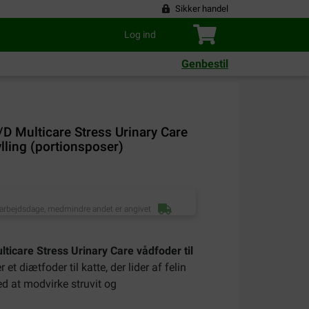
Sikker handel
Log ind
Genbestil
C/D Multicare Stress Urinary Care
ylling (portionsposer)
 arbejdsdage, medmindre andet er angivet
ulticare Stress Urinary Care vådfoder til
er et diætfoder til katte, der lider af felin
ed at modvirke struvit og