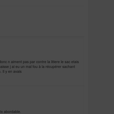
 donc n aiment pas par contre la litiere le sac etais
 caisse j ai eu un mal fou à la récupérer sachant
 Il y en avais
ix abordable.