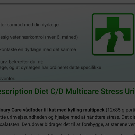
scription Diet C/D Multicare Stress Uri
rinary Care vådfoder til kat med kylling multipack
(12x85 g porti
øtte urinvejssundheden og hjælpe med at håndtere stress. Det d
alatsten. Derudover bidrager det til at forebygge, at stenene ven