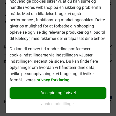
nødvendige cookies sikrer vi, at du kan surfe og
Klinisk dokumenteret ernæring der giver øget livskvalitet
handle i vores webshop på en sikker og problemfri
og forlænger dit forhold til din kat
måde. Med din tilladelse bruger vi også
Hjælper med at beskytte vital nyrefunktion
performance-, funktions- og marketingcookies. Dette
Højt indhold af essentielle aminosyrer og L-karnitin der
giver os mulighed for at forbedre din shopping
hjælper med at opbygge og bevare muskelmasse
oplevelse og vise dig relevante produkter og tilbud til
dit kæledyr, med reklamer der er tilpasset dine behov.
Mere info
Du kan til enhver tid ændre dine præferencer i
cookie-indstillingerne via indstillingen »Juster
indstillinger« nederst på siden. Du kan finde flere
Reviews
oplysninger om hvordan vi håndterer dine data,
hvilke personoplysninger vi bruger og til hvilket
formål, i vores
privacy forklaring
.
Accepter og fortsæt
Hill's Prescription Diet...
Hill's Prescription Diet...
Hill's Pre
Juster indstillinger