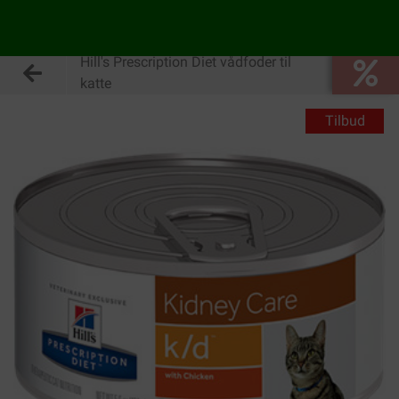
Hill's Prescription Diet vådfoder til
katte
Tilbud