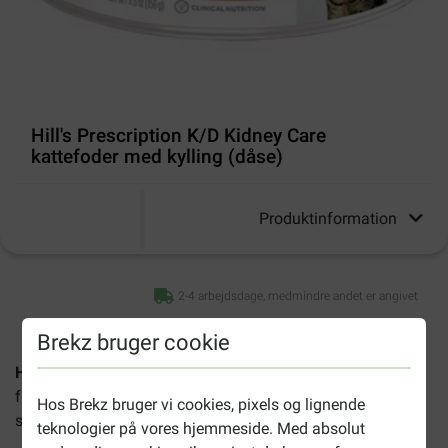
Hill's Prescription K/D Kidney Care
kattefoder med kylling (dåse)
Produktinformation
2-4 arbejdsdage, medmindre andet er angivet
Brekz bruger cookie
Hill's Prescription Diet K/D Kidney Care
er et komplet
fuldfoder til katte af bedste kvalitet (paté), som er
Hos Brekz bruger vi cookies, pixels og lignende
speciallavet til katte med nyrelidelser.
teknologier på vores hjemmeside. Med absolut