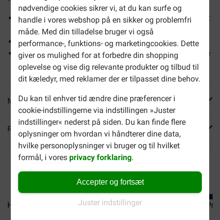
nødvendige cookies sikrer vi, at du kan surfe og
Klinisk dokumenteret ernæring der giver øget livskvalitet
handle i vores webshop på en sikker og problemfri
og forlænger dit forhold til din kat
måde. Med din tilladelse bruger vi også
Hjælper med at beskytte vital nyrefunktion
performance-, funktions- og marketingcookies. Dette
Med essentielle aminosyrer der hjælper med at opbygge
giver os mulighed for at forbedre din shopping
og bevare muskelmasse
oplevelse og vise dig relevante produkter og tilbud til
dit kæledyr, med reklamer der er tilpasset dine behov.
Du kan til enhver tid ændre dine præferencer i
Mere info
cookie-indstillingerne via indstillingen »Juster
indstillinger« nederst på siden. Du kan finde flere
Reviews
oplysninger om hvordan vi håndterer dine data,
hvilke personoplysninger vi bruger og til hvilket
formål, i vores
privacy forklaring
.
Accepter og fortsæt
Juster indstillinger
Hill's Prescription Diet...
Hill's Prescription Diet...
Hill's Pre