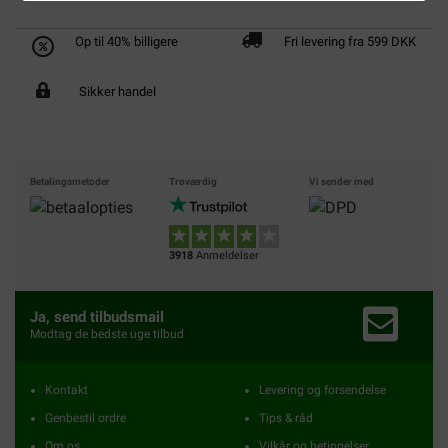
Op til 40% billigere
Fri levering fra 599 DKK
Sikker handel
Betalingsmetoder
Troværdig
Vi sender med
3918
Anmeldelser
Ja, send tilbudsmail
Modtag de bedste uge tilbud
Kontakt
Levering og forsendelse
Genbestil ordre
Tips & råd
Om os
Vilkår og betingelser