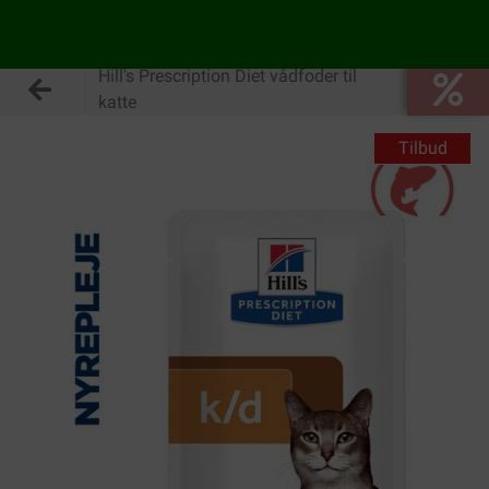
Hill's Prescription Diet vådfoder til
katte
Tilbud