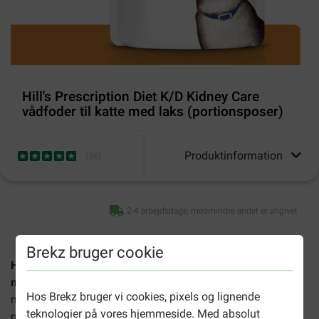
Hill's Prescription Diet K/D Kidney Care
vådfoder til katte med laks (portionsposer)
Produktinformation
(
36
)
2-4 arbejdsdage, medmindre andet er angivet
Brekz bruger cookie
Hill's Prescription Diet K/D Kidney Care vådfoder til katte
med laks
er et specielt vådfoder til katte med en
Hos Brekz bruger vi cookies, pixels og lignende
nyresygdom, som for eksempel midlertidig eller kronisk
teknologier på vores hjemmeside. Med absolut
nyresvigt.