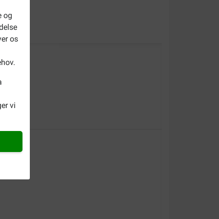
e og
delse
ver os
ehov.
a
etit prix.
er vi