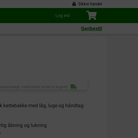
Sikker handel
Log ind
Genbestil
 arbejdsdage, medmindre andet er angivet
sk kattebakke med låg, luge og håndtag
rtig åbning og lukning
m