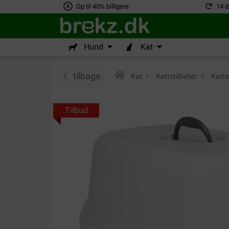
Op til 40% billigere
14 d
Hund
Kat
tilbage
Kat
>
Kattetilbehør
>
Katte
Tilbud