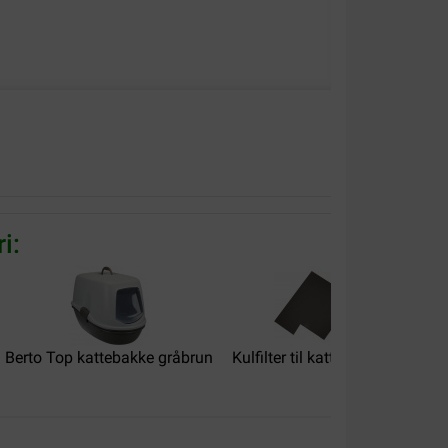
i:
Berto Top kattebakke gråbrun
Kulfilter til kattebakke...
Stor