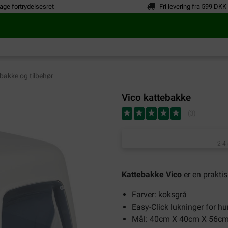
age fortrydelsesret
Fri levering fra 599 DKK
bakke og tilbehør
Vico kattebakke
(
3
)
2-4
Kattebakke Vico
er en prakti
Farver: koksgrå
Easy-Click lukninger for hu
Mål: 40cm X 40cm X 56c