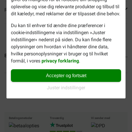
oplevelse og vise dig relevante produkter og tilbud til
Reviews
dit kæledyr, med reklamer der er tilpasset dine behov.
Du kan til enhver tid ændre dine præferencer i
cookie-indstillingerne via indstillingen »Juster
indstillinger« nederst på siden. Du kan finde flere
oplysninger om hvordan vi håndterer dine data,
hvilke personoplysninger vi bruger og til hvilket
Brekz Snacks - Lammefod...
Brekz Snacks - Lammetarm...
formål, i vores
privacy forklaring
.
Accepter og fortsæt
Op til 40% billigere
Fri levering fra 599 DKK
Juster indstillinger
Sikker handel
Betalingsmetoder
Troværdig
Vi sender med