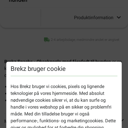
Produktinformation
2-4 arbejdsdage, medmindre andet er angivet
Brekz Snacks - Okseknogle med fårefedt til hunden
er en
Brekz bruger cookie
kalkben fyldt med fårefedt og en lækker godbid af naturlig
oprindelse.
Hos Brekz bruger vi cookies, pixels og lignende
Velsmagende snack
teknologier på vores hjemmeside. Med absolut
Naturprodukt
nødvendige cookies sikrer vi, at du kan surfe og
Velegnet til enhver hund
handle i vores webshop på en sikker og problemfri
måde. Med din tilladelse bruger vi også
performance-, funktions- og marketingcookies. Dette
Mere info
giver os mulighed for at forbedre din shopping