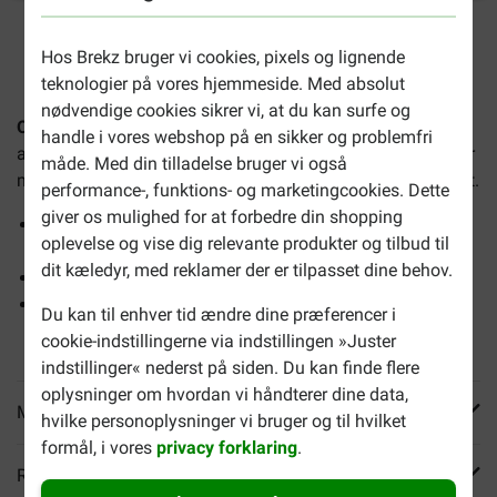
2-4 arbejdsdage, medmindre andet er angivet
Hos Brekz bruger vi cookies, pixels og lignende
teknologier på vores hjemmeside. Med absolut
nødvendige cookies sikrer vi, at du kan surfe og
Opti Life Adult Sterilised Light Mini hundefoder
er et
handle i vores webshop på en sikker og problemfri
afbalanceret hundefoder til små racer (<10 kg). Dette foder
måde. Med din tilladelse bruger vi også
med kylling og ris hjælper med at opretholde en sund vægt.
performance-, funktions- og marketingcookies. Dette
giver os mulighed for at forbedre din shopping
Glutenfri & 82% af proteinerne er animalske, god
oplevelse og vise dig relevante produkter og tilbud til
fordøjelse og fæces
dit kæledyr, med reklamer der er tilpasset dine behov.
Øget mængde fibre hjælper med at holde kropsvægten
Lækker sammensætning, der værdsættes, selv af de
Du kan til enhver tid ændre dine præferencer i
mest kræsne
cookie-indstillingerne via indstillingen »Juster
indstillinger« nederst på siden. Du kan finde flere
oplysninger om hvordan vi håndterer dine data,
Mere info
hvilke personoplysninger vi bruger og til hvilket
formål, i vores
privacy forklaring
.
Reviews