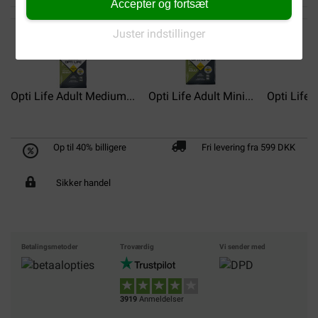
Accepter og fortsæt
Juster indstillinger
Opti Life Adult Medium...
Opti Life Adult Mini...
Opti Life
Op til 40% billigere
Fri levering fra 599 DKK
Sikker handel
Betalingsmetoder
Troværdig
Vi sender med
3919
Anmeldelser