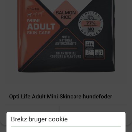
Opti Life Adult Mini Skincare hundefoder
Produktinformation
(
18
)
Brekz bruger cookie