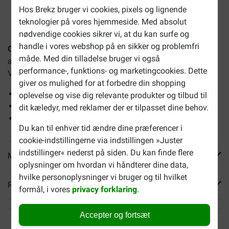
Hos Brekz bruger vi cookies, pixels og lignende
2-4 arbejdsdage, medmindre andet er angivet
teknologier på vores hjemmeside. Med absolut
nødvendige cookies sikrer vi, at du kan surfe og
handle i vores webshop på en sikker og problemfri
Opti Life Adult Mini Skincare hundefoder
er et komplet,
måde. Med din tilladelse bruger vi også
afbalanceret foder til din hunds optimale sundhed.
performance-, funktions- og marketingcookies. Dette
Velegnet til følsomme voksne hunde op til 10 kg.
giver os mulighed for at forbedre din shopping
Komplet afbalanceret kost
oplevelse og vise dig relevante produkter og tilbud til
Fremmer en strålende pels
dit kæledyr, med reklamer der er tilpasset dine behov.
Støtter tænderne
Du kan til enhver tid ændre dine præferencer i
cookie-indstillingerne via indstillingen »Juster
indstillinger« nederst på siden. Du kan finde flere
Mere info
oplysninger om hvordan vi håndterer dine data,
hvilke personoplysninger vi bruger og til hvilket
Reviews
formål, i vores
privacy forklaring
.
Accepter og fortsæt