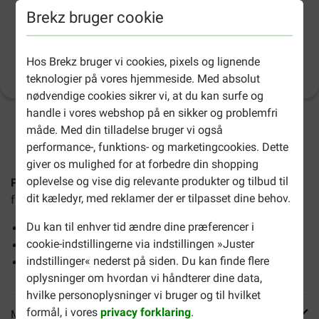
Pro Plan Sterilised Adult Vital Functions med
Brekz bruger cookie
laks kattefoder
Hos Brekz bruger vi cookies, pixels og lignende
Produktinformation
(
55
)
teknologier på vores hjemmeside. Med absolut
nødvendige cookies sikrer vi, at du kan surfe og
handle i vores webshop på en sikker og problemfri
2-4 arbejdsdage, medmindre andet er angivet
måde. Med din tilladelse bruger vi også
performance-, funktions- og marketingcookies. Dette
giver os mulighed for at forbedre din shopping
oplevelse og vise dig relevante produkter og tilbud til
Pro Plan Sterilised Adult Vital Functions med laks
er et
dit kæledyr, med reklamer der er tilpasset dine behov.
fuldtørfoder til voksne kastrerede eller steriliserede katte.
Du kan til enhver tid ændre dine præferencer i
Styrker immunforsvaret
cookie-indstillingerne via indstillingen »Juster
Giver støtte til nyrer og hjerne
indstillinger« nederst på siden. Du kan finde flere
Hjælper din kat med at holde vægten
oplysninger om hvordan vi håndterer dine data,
hvilke personoplysninger vi bruger og til hvilket
formål, i vores
privacy forklaring
.
Mere info