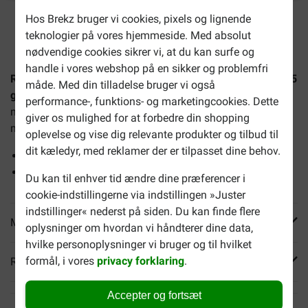
Hos Brekz bruger vi cookies, pixels og lignende
2-4 arbejdsdage, medmindre andet er angivet
teknologier på vores hjemmeside. Med absolut
nødvendige cookies sikrer vi, at du kan surfe og
handle i vores webshop på en sikker og problemfri
Royal Canin Light Weight Care i sovs vådfoder til katte (85
måde. Med din tilladelse bruger vi også
g)
er kødstykker i sovs til voksne katte mellem 1 og 7 år
performance-, funktions- og marketingcookies. Dette
med tendens til overvægt. En pakke indeholder 12 poser
giver os mulighed for at forbedre din shopping
med 85 gram. Fordelene ved foderet er:
oplevelse og vise dig relevante produkter og tilbud til
dit kæledyr, med reklamer der er tilpasset dine behov.
Reducerer kalorieindtag
Hjælper med at bibeholde muskelmasse
Du kan til enhver tid ændre dine præferencer i
cookie-indstillingerne via indstillingen »Juster
indstillinger« nederst på siden. Du kan finde flere
Mere info
oplysninger om hvordan vi håndterer dine data,
hvilke personoplysninger vi bruger og til hvilket
formål, i vores
privacy forklaring
.
Reviews
Accepter og fortsæt