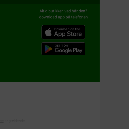
tet.
Altid butikken ved hånden?
download app på telefonen
re
eller
Skin Care Small Dogs
.
n særlig
Ageing 7+
variant. Blæresten, såsom
Royal Canin Renal
,
Renal Special
,
Renal Select
en sund vægt og samtidig bevare
iske reaktioner. Til dette formål har Royal
in Sensitivity Control hundefoder er til hunde
ice
er gældende.
 vægt.