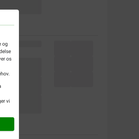
e og
delse
ver os
ehov.
a
er vi