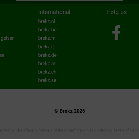
mertefulde led. Foderet giver støtte og fremmer en smidig mobili
International
Følg os
brekz.nl
brekz.be
 irriterende hud- eller pelsproblemer? Så giv
Royal Canin Skin Ca
ngelser
brekz.fr
brekz.it
an du give
Royal Canin Urinary S/O
. Til seniorhunde findes der e
se
brekz.de
 Urinary U/C
. Nyreproblemer kan du hjælpe med at støtte med
brekz.at
brekz.ch
brekz.se
r. Med
Royal Canin Satiety
kan du hjælpe din hund med at opnå 
 hunde og en til mellemstore og store hunde.
© Brekz 2026
de. Med et særligt diætfoder kan du reducere risikoen for allerg
 og Anallergenic til støtte i tilfælde af overfølsomhed. Royal Can
tected by Cloudflare Turnstile and the Cloudflare
Privacy Policy
og
Terms of Serv
ergenic Moderate Calorie kan du også holde øje med din hunds