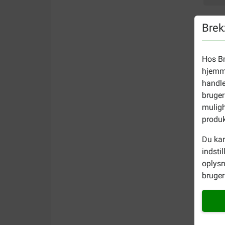
Brek
Hos Br
hjemme
handle
bruger
muligh
produk
Du kan
indsti
oplysn
bruger 