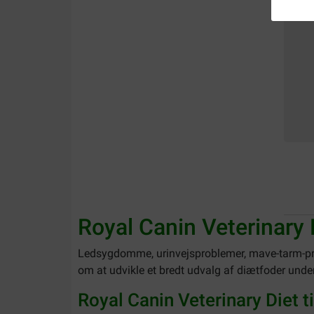
Royal Canin Veterinary
Ledsygdomme, urinvejsproblemer, mave-tarm-pr
om at udvikle et bredt udvalg af diætfoder und
Royal Canin Veterinary Diet t