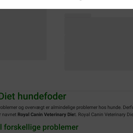
 Diet hundefoder
oblemer og overvægt er almindelige problemer hos hunde. Derf
er navnet
Royal Canin Veterinary Die
t. Royal Canin Veterinary Di
il forskellige problemer