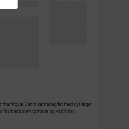
or har Royal Canin samarbejdet med dyrlæger
et fås både som tørfoder og vådfoder.