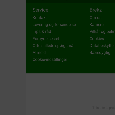
Royal Canin Mobility Support
er til hunde med s
Service
Brekz
Hud og pels
Kontakt
Om os
Levering og forsendelse
Karriere
Har din hund irriterende kløe, hårtab eller andre
Tips & råd
Vilkår og beti
Nyrer og urinveje
Fortrydelsesret
Cookies
For at reducere struvitdannelse og blæresten k
Ofte stillede spørgsmål
Databeskyttel
urat og cystin, kan du reducere med
Royal Canin
Afmeld
Bæredygtig
eller
Early Renal
.
Cookie-indstillinger
Vægt
Overvægt kan føre til mange helbredsprobleme
muskelfunktionen. Der findes en variant til små
Foderoverfølsomhed
Foderoverfølsomhed er meget almindeligt hos hun
Canin Veterinary Diet varianterne Hypoallergenic
This site is pro
med overfølsomhed over for foder. Med Hypoall