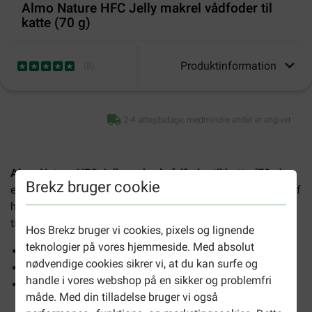
Almo Nature HFC Jelly makrel vådfoder til
katte (70 g)
Produktinformation
(
8
)
2-4 arbejdsdage, medmindre andet er angivet
Almo Nature HFC Jelly makrel vådfoder til katte (70 g)
er
Brekz bruger cookie
et 100% naturprodukt. Fremstillet af råvarer udelukkende af
høj kvalitet uden konserveringsmidler eller
tilsætningsstoffer.
Hos Brekz bruger vi cookies, pixels og lignende
teknologier på vores hjemmeside. Med absolut
55% makrel
nødvendige cookies sikrer vi, at du kan surfe og
ingen kunstige tilsætningsstoffer
handle i vores webshop på en sikker og problemfri
Indhold 70 gram
måde. Med din tilladelse bruger vi også