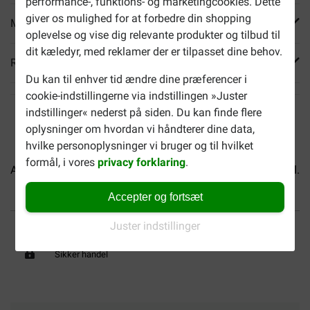
performance-, funktions- og marketingcookies. Dette
giver os mulighed for at forbedre din shopping
Mere info
oplevelse og vise dig relevante produkter og tilbud til
dit kæledyr, med reklamer der er tilpasset dine behov.
Reviews
Du kan til enhver tid ændre dine præferencer i
cookie-indstillingerne via indstillingen »Juster
indstillinger« nederst på siden. Du kan finde flere
oplysninger om hvordan vi håndterer dine data,
hvilke personoplysninger vi bruger og til hvilket
formål, i vores
privacy forklaring
.
Almo Nature HFC Natural tun...
Almo Nature HFC Natural...
Accepter og fortsæt
Op til 40% billigere
Fri levering fra 599 DKK
Juster indstillinger
Sikker handel