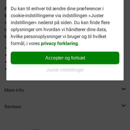
Du kan til enhver tid ændre dine præferencer i
Almo Nature HFC Natural kylling kombipakke B vådfoder
cookie-indstillingerne via indstillingen »Juster
til katte (70 g)
er et fordelagtigt køb med 4 forskellige
indstillinger« nederst på siden. Du kan finde flere
varianter af Almo Nature Natural kylling. Hver type
oplysninger om hvordan vi håndterer dine data,
indeholder 6 dåser à 70 gram Almo Nature Natural. Denne
hvilke personoplysninger vi bruger og til hvilket
kombinerede pakke indeholder:
formål, i vores
privacy forklaring
.
Almo Nature kylling og tun
Almo Nature kylling med ost
Accepter og fortsæt
Almo Nature kylling med græskar
Almo Nature kylling med lever
Juster indstillinger
Mere info
Reviews