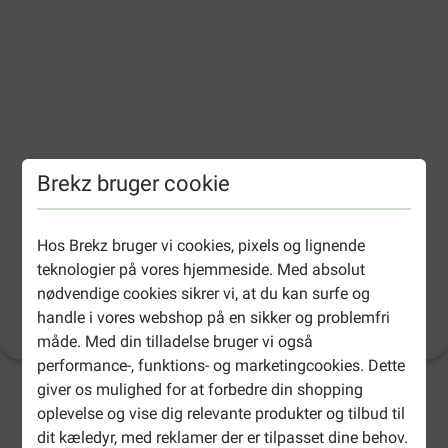
Brekz bruger cookie
Almo Nature HFC Natural kylling
Hos Brekz bruger vi cookies, pixels og lignende
kombipakke B vådfoder til katte (70 g)
teknologier på vores hjemmeside. Med absolut
nødvendige cookies sikrer vi, at du kan surfe og
handle i vores webshop på en sikker og problemfri
Produktinformation
(
7
)
måde. Med din tilladelse bruger vi også
performance-, funktions- og marketingcookies. Dette
giver os mulighed for at forbedre din shopping
2-4 arbejdsdage, medmindre andet er angivet
oplevelse og vise dig relevante produkter og tilbud til
dit kæledyr, med reklamer der er tilpasset dine behov.