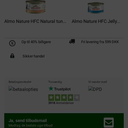
Almo Nature HFC Natural tun...
Almo Nature HFC Jelly...
A
Op til 40% billigere
Fri levering fra 599 DKK
Sikker handel
Betalingsmetoder
Troværdig
Vi sender med
3918
Anmeldelser
Ja, send tilbudsmail
Modtag de bedste uge tilbud