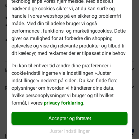
teknologier på vores hjemmeside. Med absolut
struvitsten.
nødvendige cookies sikrer vi, at du kan surfe og
handle i vores webshop på en sikker og problemfri
Reducerer risikoen for struvit- & kalciumoxalatkrystaller
måde. Med din tilladelse bruger vi også
Livslang fodring giver fordele for katte med
performance-, funktions- og marketingcookies. Dette
urinvejsproblemer
giver os mulighed for at forbedre din shopping
Ernæring der reducerer de mest almindelige
oplevelse og vise dig relevante produkter og tilbud til
urinvejssymptomer betydeligt
dit kæledyr, med reklamer der er tilpasset dine behov.
Du kan til enhver tid ændre dine præferencer i
Mere info
cookie-indstillingerne via indstillingen »Juster
indstillinger« nederst på siden. Du kan finde flere
oplysninger om hvordan vi håndterer dine data,
Reviews
hvilke personoplysninger vi bruger og til hvilket
formål, i vores
privacy forklaring
.
Accepter og fortsæt
Juster indstillinger
Hill's Prescription Diet...
Hill's Prescription Diet...
Hill's Pre