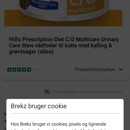
Hill's Prescription Diet C/D Multicare Urinary
Care Stew vådfoder til katte med kylling &
grøntsager (dåse)
Produktinformation
(
11
)
2-4 arbejdsdage, medmindre andet er angivet
Brekz bruger cookie
Hill's Prescription Diet C/D Multicare Urinary Care Stew
vådfoder
er et diætfoder til voksne katte med
Hos Brekz bruger vi cookies, pixels og lignende
urinvejsproblemer, som hjælper mod dannelsen af