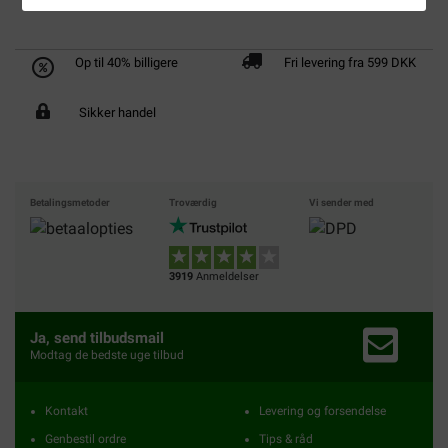
Op til 40% billigere
Fri levering fra 599 DKK
Sikker handel
Betalingsmetoder
Troværdig
Vi sender med
3919
Anmeldelser
Ja, send tilbudsmail
Modtag de bedste uge tilbud
Kontakt
Levering og forsendelse
Genbestil ordre
Tips & råd