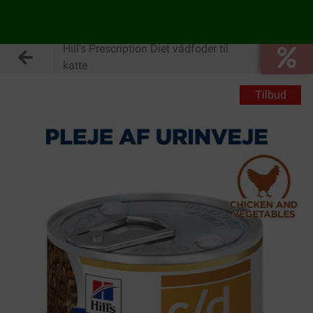
Hill's Prescription Diet vådfoder til
katte
Tilbud