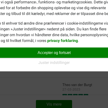
 vi også performance-, funktions- og marketingcookies. Dette gi
ed for at forbedre din shopping oplevelse og vise dig relevante
rzot op. Ik bestel ze zeker
Het is niet goedkoop maar de h
ter og tilbud til dit kæledyr, med reklamer der er tilpasset dine b
op.
Translate to English
 til enhver tid ændre dine præferencer i cookie-indstillingerne vi
llingen »Juster indstillinger« nederst på siden. Du kan finde flere
inger om hvordan vi håndterer dine data, hvilke personoplysning
deVos Sylvia
og til hvilket formål, i vores
privacy forklaring
.
02-05-2023
Accepter og fortsæt
Værdi for pengene:
Ideaal als beloning, eet het 
Translate to English
Juster indstillinger
Theo van der Burgt
27-03-2023
Værdi for pengene:
Levering:
Kv
Vis mere