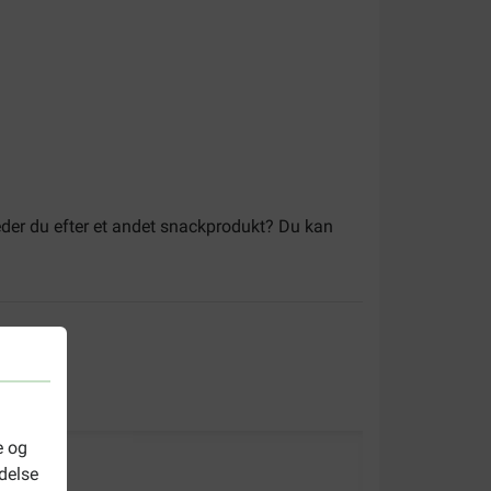
eder du efter et andet snackprodukt? Du kan
e og
delse