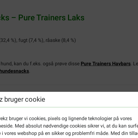
s – Pure Trainers Laks
(32,4 %), fugt (7,4 %), råaske (8,4 %)
n hund, kan du f.eks. også prøve disse
Pure Trainers Havbars
. L
hundesnacks
.
z bruger cookie
ekz bruger vi cookies, pixels og lignende teknologier på vores
side. Med absolut nødvendige cookies sikrer vi, at du kan surf
Nancy Raymakers
 i vores webshop på en sikker og problemfri måde. Med din tilla
14-12-2024