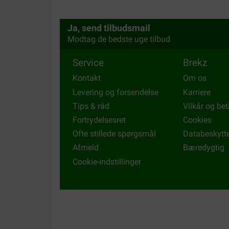
iets dergelijks, heeft ze geen problemen meer, W
van100% zalm snacks wordt uitgebreid.
Translate to English
Ja, send tilbudsmail
Modtag de bedste uge tilbud
Service
Brekz
Kontakt
Om os
Levering og forsendelse
Karriere
Tips & råd
Vilkår og bet
Fortrydelsesret
Cookies
Ofte stillede spørgsmål
Databeskytt
Afmeld
Bæredygtig
Cookie-indstillinger