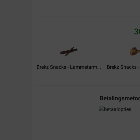
Mijn hond is er dol op en het formaat is ideaal
Translate to English
3
Odette Lemouzy
29-01-2023
Ma petite boule de poils adore Très satisfaite
Translate to English
Brekz Snacks - Lammetarm...
Brekz Snacks -
Tineke Hille
Betalingsmeto
11-08-2022
Levering:
Kvalitet:
Mijn oud Duitse herder heeft heel snel last van h
overgestapt ben op 100%zalm snacks van Brekz,