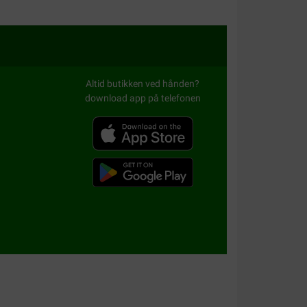
ostNL op amateuristische wijze dicht getaped.
ing was wel compleet, maar dat had dus anders
 bestelling, Overmacht(?)”.
Altid butikken ved hånden?
download app på telefonen