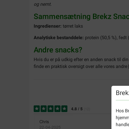
og nemt.
Sammensætning Brekz Snack
Ingredienser:
tørret laks
Analytiske bestanddele:
protein (50,5 %), fedt 
Andre snacks?
Hvis du er på udkig efter en anden snack til di
finde en praktisk oversigt over alle vores andre
Brek
4.8
/
5
(
12
)
Hos Br
hjemme
Chris
handle
22-04-2025