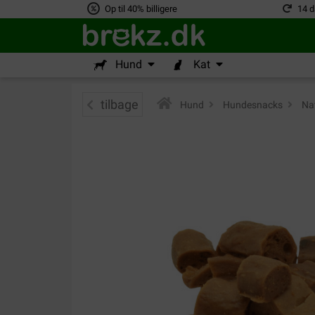
Op til 40% billigere
14 d
Hund
Kat
tilbage
Hund
>
Hundesnacks
>
Nat