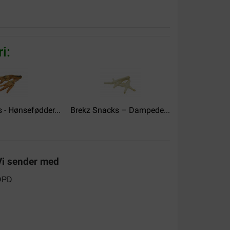
i:
alitet:
Værdi for pengene:
 - Hønsefødder...
Brekz Snacks – Dampede...
Brekz Snacks -
aining. Niet te groot en niet te hard.
Vi sender med
alitet:
Værdi for pengene:
oldeed de verpakking van het pakket van Brekz
s was armoedig en is tijdens verzending