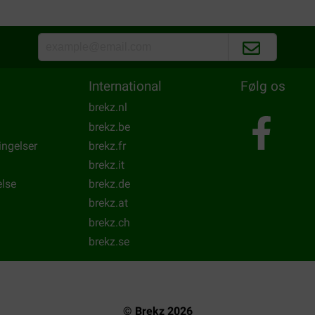
el hoop ik dat het assortiment
opengescheurd, daarna door P
Geluk bij ongeluk: de bestell
kunnen zijn: “Daag geld, Daag
Translate to English
International
Følg os
brekz.nl
brekz.be
ingelser
brekz.fr
brekz.it
else
brekz.de
brekz.at
brekz.ch
brekz.se
© Brekz 2026