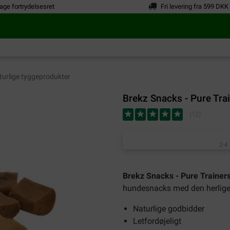
age fortrydelsesret
Fri levering fra 599 DKK
urlige tyggeprodukter
Brekz Snacks - Pure Tra
(
12
)
2-4
Brekz Snacks - Pure Trainers
hundesnacks med den herlige
Naturlige godbidder
Letfordøjeligt