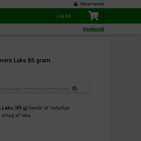
Sikker handel
Log ind
Genbestil
iners Laks 85 gram
 arbejdsdage, medmindre andet er angivet
 Laks (85 g)
består af naturlige
 smag af laks.