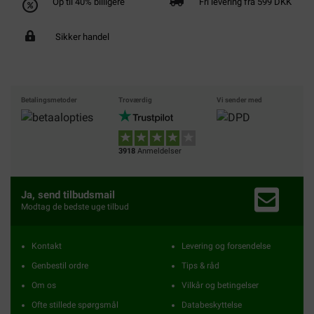
Op til 40% billigere
Fri levering fra 599 DKK
Sikker handel
Betalingsmetoder
Troværdig
Vi sender med
3918
Anmeldelser
Ja, send tilbudsmail
Modtag de bedste uge tilbud
Kontakt
Levering og forsendelse
Genbestil ordre
Tips & råd
Om os
Vilkår og betingelser
Ofte stillede spørgsmål
Databeskyttelse