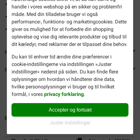
Hjælper med at forebygge tandproblemer
handle i vores webshop på en sikker og problemfri
måde. Med din tilladelse bruger vi også
Præcis og smertefri
performance-, funktions- og marketingcookies. Dette
Leveres i par (1 tandbørste + 1 massagebørste)
giver os mulighed for at forbedre din shopping
oplevelse og vise dig relevante produkter og tilbud til
dit kæledyr, med reklamer der er tilpasset dine behov.
Mere info
Du kan til enhver tid ændre dine præferencer i
cookie-indstillingerne via indstillingen »Juster
Reviews
indstillinger« nederst på siden. Du kan finde flere
oplysninger om hvordan vi håndterer dine data,
hvilke personoplysninger vi bruger og til hvilket
formål, i vores
privacy forklaring
.
Accepter og fortsæt
Brekz Dental hundesnack...
Brekz Dental hundesnack...
B
Juster indstillinger