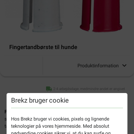
Fingertandbørste til hunde
Produktinformation
2-4 arbejdsdage, medmindre andet er angivet
Brekz bruger cookie
Fingertandbørste til hunde
er en tandbørste, som du kan
sætte rundt om din finger for derefter at rense din hunds
Hos Brekz bruger vi cookies, pixels og lignende
tænder.
teknologier på vores hjemmeside. Med absolut
nødvendige cookies sikrer vi, at du kan surfe og