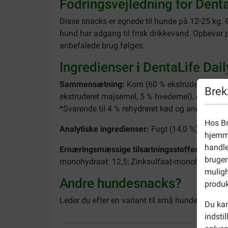
Fodringsvejledning for Dent
Disse snacks er egnede til hunde på 12-25 kg. 
hund har adgang til frisk drikkevand. Opbevar p
anbefalede brug følges.
Ingredienser
i
DentaLife Dai
Sammensætning
:
Korn (60 % ekstruderet majsem
Brek
ekstruderet majsemel, 5 % hvedemel), glycerol, m
*Svarende til 4 % rehydreret kød og animalske b
Hos Br
Analytiske
ingredienser:
Fugt (14,0 %), Protein
hjemme
handle
Ernæringsmæssige tilsætningsstoffer - IE/kg
bruger
monohydraat: 12,5; Zinksulfaat-monohydraat: 2
muligh
Andre hundesnacks?
produk
Leder du efter en variant til små hunde? Prøv
P
Du kan
indsti