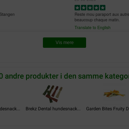
 Stangen
Reste mou paraport aux autre
beaucoup chaque matin.
Translate to English
Besvarelse:
Vis mere
daniel dugourd
0 andre produkter i den samme kategor
03-03-2025
Ma chienne l adore
Translate to English
desnack...
Brekz Dental hundesnack...
Garden Bites Fruity De
florence CELTON
03-10-2024