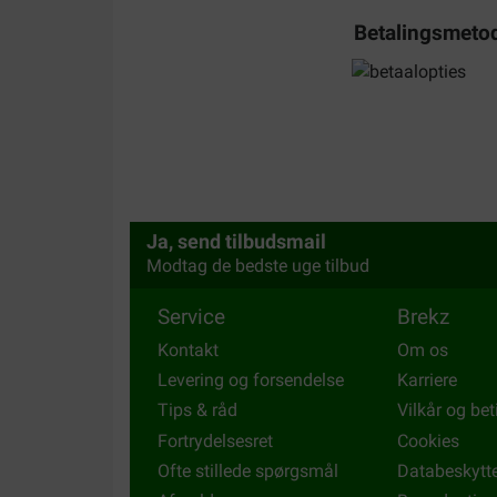
Betalingsmeto
Onze honden staan te popelen als ik zeg: wie wil
vinden het erg lekker, en het helpt ook goed tege
Translate to English
Ja, send tilbudsmail
Modtag de bedste uge tilbud
Service
Brekz
Kontakt
Om os
Levering og forsendelse
Karriere
Tips & råd
Vilkår og bet
Fortrydelsesret
Cookies
Ofte stillede spørgsmål
Databeskytt