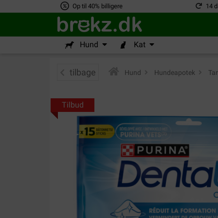
Op til 40% billigere
14 d
Hund
Kat
tilbage
Hund
>
Hundeapotek
>
Tan
Tilbud