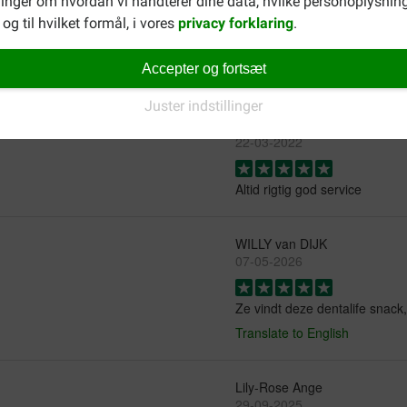
inger om hvordan vi håndterer dine data, hvilke personoplysning
og til hvilket formål, i vores
privacy forklaring
.
Accepter og fortsæt
Juster indstillinger
Dina Halkjær
22-03-2022
Altid rigtig god service
WILLY van DIJK
07-05-2026
Ze vindt deze dentalife snack,
Translate to English
Lily-Rose Ange
29-09-2025