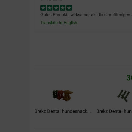
Gutes Produkt , wirksamer als die sternförmigen
Translate to English
Stefanie Lehnig
3
27-08-2025
Wird gerne gefressen und der Preis ist spitze.
Translate to English
Brekz Dental hundesnack...
Brekz Dental hun
Angelique Janse
09-10-2024