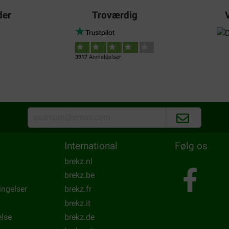
der
Troværdig
 er tandjes poetsen? Ze
mon chien l'adore effet++++
n tandplak, top!
Translate to English
3917
Anmeldelser
International
Følg os
brekz.nl
brekz.be
ingelser
brekz.fr
brekz.it
else
brekz.de