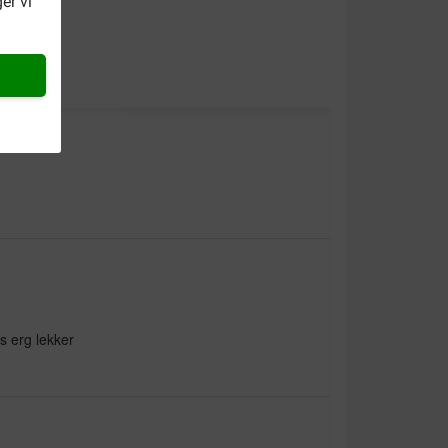
er vi
s erg lekker