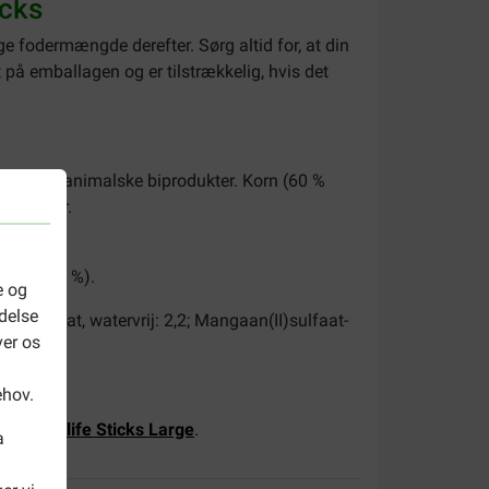
acks
 fodermængde derefter. Sørg altid for, at din
 på emballagen og er tilstrækkelig, hvis det
r, kød og animalske biprodukter. Korn (60 %
dtstoffer.
cium (1,1 %).
e og
delse
iumjodaat, watervrij: 2,2; Mangaan(II)sulfaat-
ver os
ehov.
na Dentalife Sticks Large
.
a