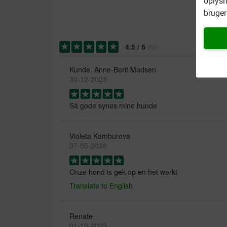
oplysn
bruger 
4.5
/
5
(
56
)
Kunde. Anne-Berit Madsen
30-12-2023
Så gode synes mine hunde
Violeta Kamburova
07-05-2026
Onze hond is gek op en het werkt
Translate to English
Renate
01-10-2025