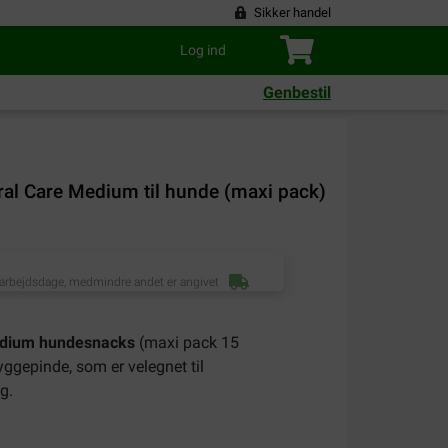
Sikker handel
Log ind
Genbestil
Oral Care Medium til hunde (maxi pack)
 arbejdsdage, medmindre andet er angivet
Medium hundesnacks
(maxi pack 15
yggepinde, som er velegnet til
g.