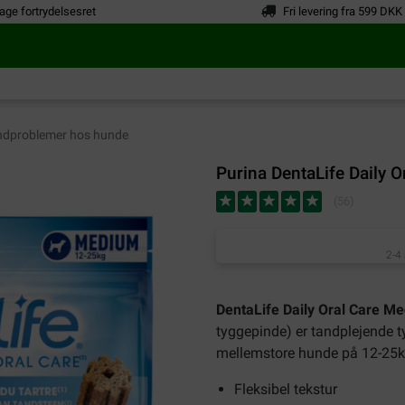
age fortrydelsesret
Fri levering fra 599 DKK
dproblemer hos hunde
Purina DentaLife Daily 
(
56
)
2-4
DentaLife Daily Oral Care 
tyggepinde) er tandplejende t
mellemstore hunde på 12-25k
Fleksibel tekstur