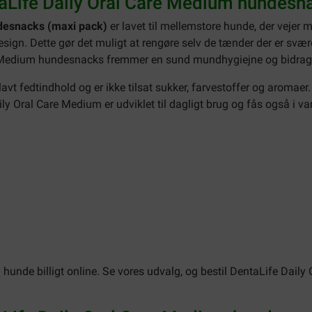
taLife Daily Oral Care Medium hundesn
ndesnacks (maxi pack)
er lavet til mellemstore hunde, der vejer
 design. Dette gør det muligt at rengøre selv de tænder der er svæ
e Medium hundesnacks fremmer en sund mundhygiejne og bidrage
avt fedtindhold og er ikke tilsat sukker, farvestoffer og aromae
ly Oral Care Medium er udviklet til dagligt brug og fås også i va
 hunde billigt online. Se vores udvalg, og bestil DentaLife Dail