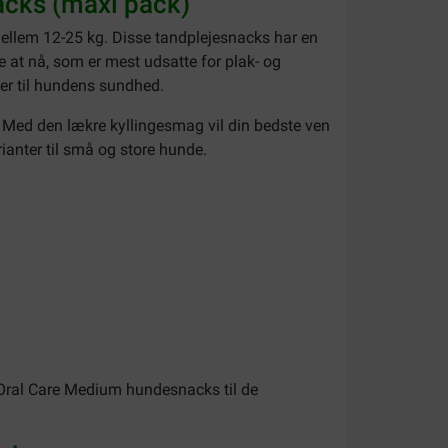
acks (maxi pack)
 mellem 12-25 kg. Disse tandplejesnacks har en
re at nå, som er mest udsatte for plak- og
r til hundens sundhed.
r. Med den lækre kyllingesmag vil din bedste ven
rianter til små og store hunde.
y Oral Care Medium hundesnacks til de