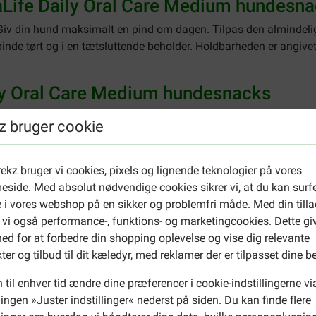
aLife Daily Oral Care Medium hundesn
Giv din hund maksimalt en pind om dagen. Tilpas den almindelige
inde tørt og i en tætsluttende beholder. Holdbarheden er angivet
ly Oral Care Medium hundesnacks
el, 5 % hvedemel), glycerol, mineraler, gær, olier og fedtstoffe
z bruger cookie
ineraler, gær, kød og animalske biprodukter (1,2 %*), olier og fe
iprodukter (4 % kylling).
ekz bruger vi cookies, pixels og lignende teknologier på vores
 (7,0 %), Fedtindhold (2,5 %), Råaske (4,5 %), Råfibre (0,7 %), Cal
side. Med absolut nødvendige cookies sikrer vi, at du kan surf
 i vores webshop på en sikker og problemfri måde. Med din tilla
:
Vitamine A: 8500, Vitamine D3: 570, Vitamine E: 60 mg/kg: Calc
 vi også performance-, funktions- og marketingcookies. Dette gi
80; Natriumseleniet: 0,31. Antioxidanten.
ed for at forbedre din shopping oplevelse og vise dig relevante
ter og tilbud til dit kæledyr, med reklamer der er tilpasset dine b
urina Dentalife Sticks Mini
.
Til hunde over 25 kg anbefales
Puri
 til enhver tid ændre dine præferencer i cookie-indstillingerne vi
llingen »Juster indstillinger« nederst på siden. Du kan finde flere