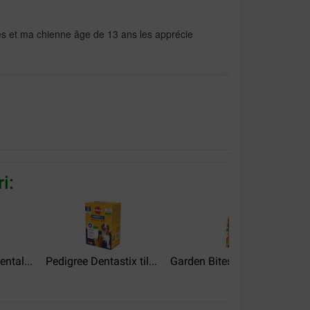
s et ma chienne âge de 13 ans les apprécie
Vis mere
i:
ntal...
Pedigree Dentastix til...
Garden Bites Dental Sticks...