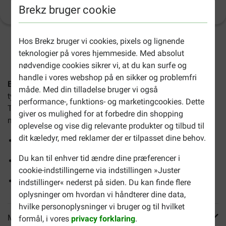
Produktinformation
(
6
)
Brekz bruger cookie
Hos Brekz bruger vi cookies, pixels og lignende
2-4 arbejdsdage, medmindre andet er angivet
teknologier på vores hjemmeside. Med absolut
nødvendige cookies sikrer vi, at du kan surfe og
handle i vores webshop på en sikker og problemfri
Beaphar Dental Sticks til små hunde
er stjerneformede
måde. Med din tilladelse bruger vi også
tyggepinde med brun tang, spirulina og grøn te.
performance-, funktions- og marketingcookies. Dette
Tyggepindene stimulerer den naturlige udrensningsproces,
giver os mulighed for at forbedre din shopping
mens der tygges. Velegnet til små hunde op til 10 kg.
oplevelse og vise dig relevante produkter og tilbud til
dit kæledyr, med reklamer der er tilpasset dine behov.
Fjerner plak
Du kan til enhver tid ændre dine præferencer i
Giver frisk ånde
cookie-indstillingerne via indstillingen »Juster
Uden kunstige smags- og farvestoffer
indstillinger« nederst på siden. Du kan finde flere
oplysninger om hvordan vi håndterer dine data,
hvilke personoplysninger vi bruger og til hvilket
Mere info
formål, i vores
privacy forklaring
.