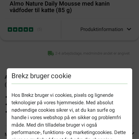
Almo Nature Daily Mousse med kanin
vådfoder til katte (85 g)
Produktinformation
(
5
)
2-4 arbejdsdage, medmindre andet er angivet
Brekz bruger cookie
Almo Nature Daily Mousse med kanin vådfoder til katte
(85 g)
er et vådfoder til voksne katte af høj kvalitet.
Hos Brekz bruger vi cookies, pixels og lignende
Også til katte med foderfølsomhed
teknologier på vores hjemmeside. Med absolut
Fuld af vitaminer og mineraler
nødvendige cookies sikrer vi, at du kan surfe og
Fri for konserveringsmidler, aroma- og farvestoffer
handle i vores webshop på en sikker og problemfri
måde. Med din tilladelse bruger vi også
performance-, funktions- og marketingcookies. Dette
Mere info