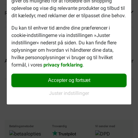
giver os mulighed for at forbedre din shopping
oplevelse og vise dig relevante produkter og tilbud til
Reviews
dit kæledyr, med reklamer der er tilpasset dine behov.
Du kan til enhver tid ændre dine præferencer i
cookie-indstillingerne via indstillingen »Juster
indstillinger« nederst på siden. Du kan finde flere
oplysninger om hvordan vi håndterer dine data,
hvilke personoplysninger vi bruger og til hvilket
Almo Nature HFC Jelly...
Almo Nature HFC Natural...
Almo
formål, i vores
privacy forklaring
.
Accepter og fortsæt
Op til 40% billigere
Fri levering fra 599 DKK
Juster indstillinger
Sikker handel
Betalingsmetoder
Troværdig
Vi sender med