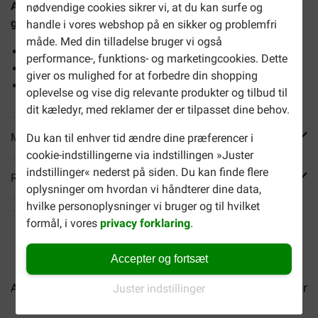
Almo Nature Daily med tun og laks vådfoder til katte (70
nødvendige cookies sikrer vi, at du kan surfe og
g)
er et naturligt, supplerende foder til voksne katte.
handle i vores webshop på en sikker og problemfri
måde. Med din tilladelse bruger vi også
Rig på tun og laks
performance-, funktions- og marketingcookies. Dette
Friskfanget fisk
giver os mulighed for at forbedre din shopping
Fri for kemiske konserveringsmidler
oplevelse og vise dig relevante produkter og tilbud til
dit kæledyr, med reklamer der er tilpasset dine behov.
Mere info
Du kan til enhver tid ændre dine præferencer i
cookie-indstillingerne via indstillingen »Juster
indstillinger« nederst på siden. Du kan finde flere
Reviews
oplysninger om hvordan vi håndterer dine data,
hvilke personoplysninger vi bruger og til hvilket
formål, i vores
privacy forklaring
.
Accepter og fortsæt
Almo Nature HFC Jelly...
Almo Nature HFC Natural...
Almo
Juster indstillinger