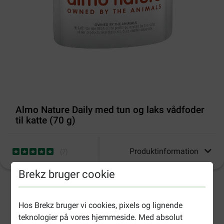
Almo Nature Daily med tun og laks vådfoder
til katte (70 g)
Produktinformation
(
7
)
Brekz bruger cookie
3-5 arbejdsdage, medmindre andet er angivet
Hos Brekz bruger vi cookies, pixels og lignende
teknologier på vores hjemmeside. Med absolut