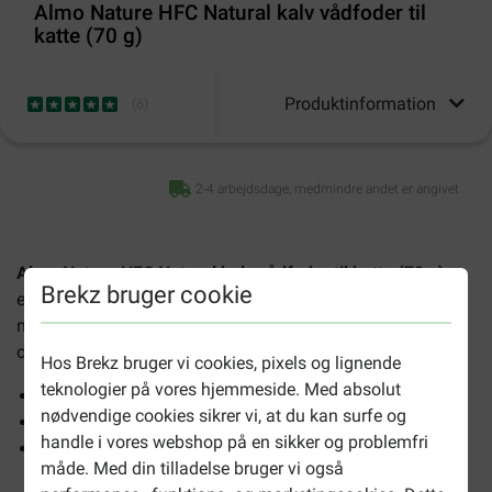
Almo Nature HFC Natural kalv vådfoder til
katte (70 g)
Produktinformation
(
6
)
2-4 arbejdsdage, medmindre andet er angivet
Almo Nature HFC Natural kalv vådfoder til katte (70 g)
er
Brekz bruger cookie
et katte vådfoder med en lækker smag. Det er 100 %
naturlig og indeholder kun ingredienser af høj kvalitet, som
også bruges i fødevareindustrien.
Hos Brekz bruger vi cookies, pixels og lignende
teknologier på vores hjemmeside. Med absolut
Indeholder 70 gram
nødvendige cookies sikrer vi, at du kan surfe og
Til voksne katte
handle i vores webshop på en sikker og problemfri
Uden kemiske tilsætningsstoffer
måde. Med din tilladelse bruger vi også