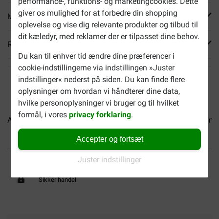
performance-, funktions- og marketingcookies. Dette
giver os mulighed for at forbedre din shopping
Mere info
oplevelse og vise dig relevante produkter og tilbud til
dit kæledyr, med reklamer der er tilpasset dine behov.
Reviews
Du kan til enhver tid ændre dine præferencer i
cookie-indstillingerne via indstillingen »Juster
indstillinger« nederst på siden. Du kan finde flere
oplysninger om hvordan vi håndterer dine data,
hvilke personoplysninger vi bruger og til hvilket
formål, i vores
privacy forklaring
.
Almo Nature HFC Jelly...
Almo Nature HFC Natural...
Almo
Accepter og fortsæt
Op til 40% billigere
Fri levering fra 599 DKK
Juster indstillinger
Sikker handel