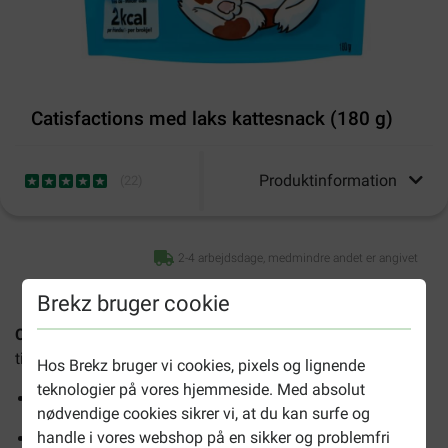
Catisfactions med laks kattesnack (180 g)
Produktinformation
(
22
)
2-4 arbejdsdage, medmindre andet er angivet
Brekz bruger cookie
Catisfactions med laks kattesnack
er en lækker belønning
til din kat, med en sprød yderside og blødt fyld indeni.
Hos Brekz bruger vi cookies, pixels og lignende
teknologier på vores hjemmeside. Med absolut
Højt proteinindhold
nødvendige cookies sikrer vi, at du kan surfe og
handle i vores webshop på en sikker og problemfri
Knasende med blødt fyld indeni