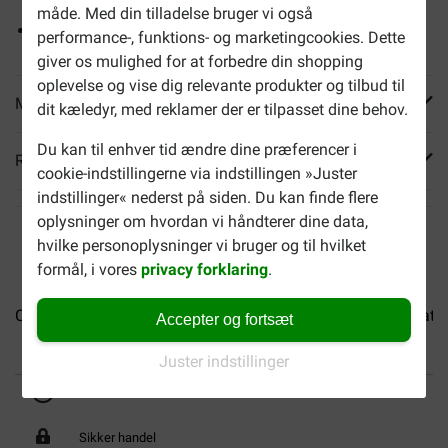
måde. Med din tilladelse bruger vi også
Maxi-pakke 180 g
performance-, funktions- og marketingcookies. Dette
giver os mulighed for at forbedre din shopping
oplevelse og vise dig relevante produkter og tilbud til
Mere info
dit kæledyr, med reklamer der er tilpasset dine behov.
Du kan til enhver tid ændre dine præferencer i
Reviews
cookie-indstillingerne via indstillingen »Juster
indstillinger« nederst på siden. Du kan finde flere
oplysninger om hvordan vi håndterer dine data,
hvilke personoplysninger vi bruger og til hvilket
formål, i vores
privacy forklaring
.
Catisfactions med kylling...
Catisfactions med ost...
Catis
Accepter og fortsæt
Juster indstillinger
Op til 40% billigere
Fri levering fra 599 DKK
Sikker handel