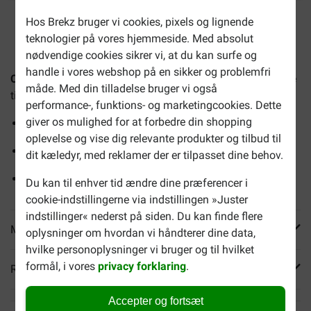
Hos Brekz bruger vi cookies, pixels og lignende
2-4 arbejdsdage, medmindre andet er angivet
teknologier på vores hjemmeside. Med absolut
nødvendige cookies sikrer vi, at du kan surfe og
handle i vores webshop på en sikker og problemfri
Catisfactions med laks kattesnack
er en herlig delikatesse
måde. Med din tilladelse bruger vi også
til din kat.
performance-, funktions- og marketingcookies. Dette
giver os mulighed for at forbedre din shopping
Højt proteinindhold
oplevelse og vise dig relevante produkter og tilbud til
Knasende
dit kæledyr, med reklamer der er tilpasset dine behov.
Blødt fyld
Du kan til enhver tid ændre dine præferencer i
cookie-indstillingerne via indstillingen »Juster
indstillinger« nederst på siden. Du kan finde flere
Mere info
oplysninger om hvordan vi håndterer dine data,
hvilke personoplysninger vi bruger og til hvilket
formål, i vores
privacy forklaring
.
Reviews
Accepter og fortsæt