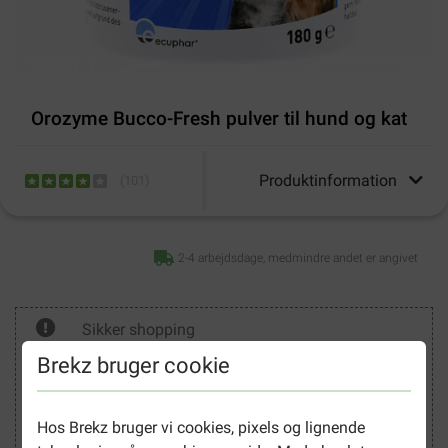
Orozyme Bucco-Fresh pulver til hund og kat
Produktinformation
(
101
)
2-4 arbejdsdage, medmindre andet er angivet
Sikker shopping
Brekz bruger cookie
Hos Brekz bruger vi cookies, pixels og lignende