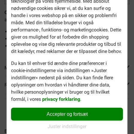
teknologier på vores hjemmeside. Med absolut
nødvendige cookies sikrer vi, at du kan surfe og
Orozyme Bucco-Fresh pulver til hund og kat
hjælper med
handle i vores webshop på en sikker og problemfri
at bekæmpe tandplak og dårlig ånde hos hunde og katte.
måde. Med din tilladelse bruger vi også
performance-, funktions- og marketingcookies. Dette
Bidrager til mundhygiejne
giver os mulighed for at forbedre din shopping
Indeholder jod
oplevelse og vise dig relevante produkter og tilbud til
Pulverform
dit kæledyr, med reklamer der er tilpasset dine behov.
Du kan til enhver tid ændre dine præferencer i
Mere info
cookie-indstillingerne via indstillingen »Juster
indstillinger« nederst på siden. Du kan finde flere
oplysninger om hvordan vi håndterer dine data,
Reviews
hvilke personoplysninger vi bruger og til hvilket
formål, i vores
privacy forklaring
.
Accepter og fortsæt
Juster indstillinger
Brekz Dental hundesnack...
Brekz Dental hundesnack...
B