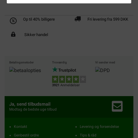
Op til 40% billigere
Fri levering fra 599 DKK
Sikker handel
Betalingsmetoder
Troværdig
Vi sender med
3921
Anmeldelser
Ja, send tilbudsmail
Modtag de bedste uge tilbud
Kontakt
Levering og forsendelse
Genbestil ordre
Tips & råd