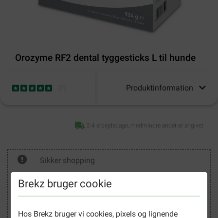
Orozyme RF2 dental tyggesticks L til hunde
Produktinformation
(
7
)
2-4 arbejdsdage, medmindre andet er angivet
Sikker shopping
Brekz bruger cookie
Hos Brekz bruger vi cookies, pixels og lignende