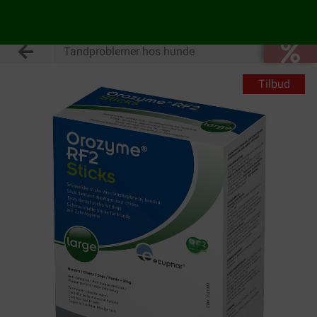
Tandproblemer hos hunde
Tilbud