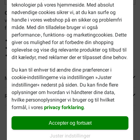
teknologier på vores hjemmeside. Med absolut
nødvendige cookies sikrer vi, at du kan surfe og
Orozyme RF2 dental tyggesticks L til hunde
er
handle i vores webshop på en sikker og problemfri
velsmagende sticks til god tandhygiejne hos store hunde
måde. Med din tilladelse bruger vi også
fra 30 kg.
performance-, funktions- og marketingcookies. Dette
Hjælper med at forebygge tandplak
giver os mulighed for at forbedre din shopping
Bidrager til frisk ånde
oplevelse og vise dig relevante produkter og tilbud til
1 stick om dagen
dit kæledyr, med reklamer der er tilpasset dine behov.
Du kan til enhver tid ændre dine præferencer i
cookie-indstillingerne via indstillingen »Juster
Mere info
indstillinger« nederst på siden. Du kan finde flere
oplysninger om hvordan vi håndterer dine data,
Reviews
hvilke personoplysninger vi bruger og til hvilket
formål, i vores
privacy forklaring
.
Accepter og fortsæt
Juster indstillinger