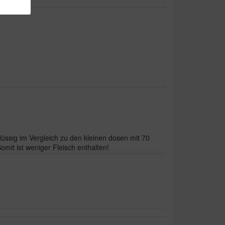
flüssig im Vergleich zu den kleinen dosen mit 70
mit ist weniger Fleisch enthalten!