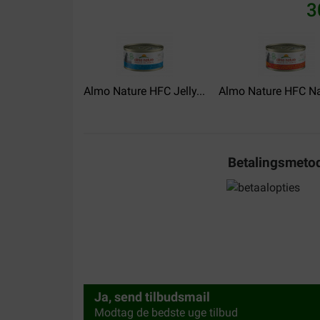
Snelle levering. Prijs kwaliteit +++
3
Translate to English
Almo Nature HFC Jelly...
Jacqueline Barens
Almo Nature HFC Nat
29-11-2017
Prima voer voor een redelijke prijs.
Translate to English
Betalingsmeto
Ja, send tilbudsmail
Modtag de bedste uge tilbud