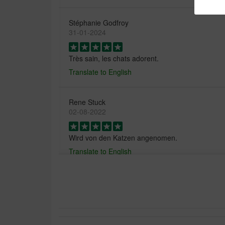
Stéphanie Godfroy
31-01-2024
Très sain, les chats adorent.
Translate to English
Rene Stuck
02-08-2022
Wird von den Katzen angenomen.
Translate to English
F Broek
25-11-2018