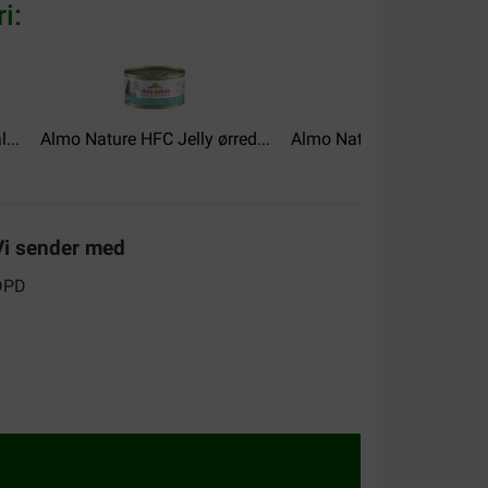
es de nourriture pour chat de la marque almo
i:
e dans un délai rapide (2 ou 3 jours). Mon chat est
onne continuation. Mme ZANKEVITCH Sylvie
...
Almo Nature HFC Jelly ørred...
Almo Nature HFC Natural t
Vi sender med