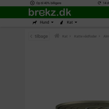
Op til 40% billigere
14 d
Hund
Kat
tilbage
Kat
>
Katte vådfoder
>
Alm