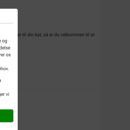
r tørfoder til din kat, så er du velkommen til at
e og
delse
ver os
ehov.
a
er vi
tze