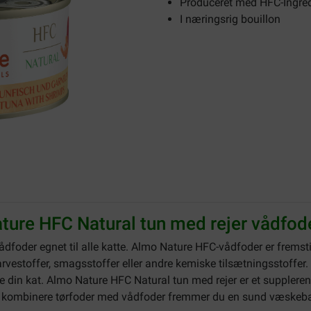
Produceret med HFC-Ingredi
I næringsrig bouillon
ure HFC Natural tun med rejer vådfoder
vådfoder egnet til alle katte. Almo Nature HFC-vådfoder er frems
arvestoffer, smagsstoffer eller andre kemiske tilsætningsstoffer.
iste din kat. Almo Nature HFC Natural tun med rejer er et suppler
 at kombinere tørfoder med vådfoder fremmer du en sund væskeba