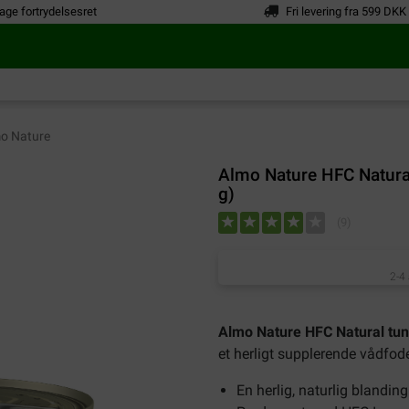
age fortrydelsesret
Fri levering fra 599 DKK
o Nature
Almo Nature HFC Natural 
g)
(
9
)
2-4
Almo Nature HFC Natural tun 
et herligt supplerende vådfoder
En herlig, naturlig blandin