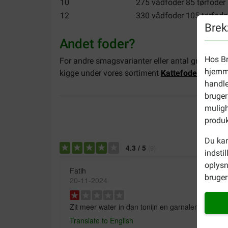
10
275 vådfoder 85 tørfoder
12
330 vådfoder 105 tørfode
Brek
Andet foder?
Hos Br
For andre smagsvarianter eller antal gram per
hjemme
kigge under vores sortiment
Kattefoder mærke
handle
bruger
muligh
produk
Du kan
4.3
/
5
(
9
)
indsti
oplysn
Fatih
bruger 
20-11-2024
Zit meer water in dan tonijn en garnalen. Ging er
Translate to English