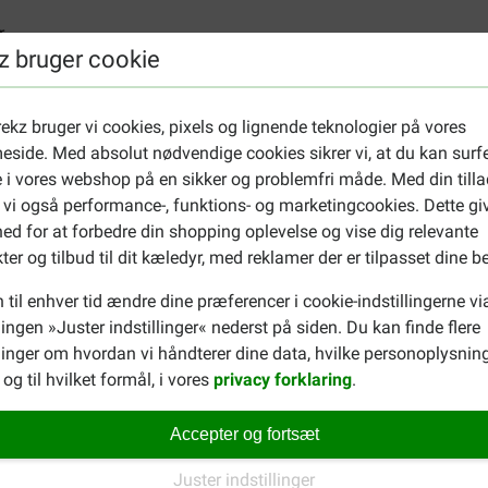
r
z bruger cookie
ekz bruger vi cookies, pixels og lignende teknologier på vores
 dåse/pose, kan du besøge
Almo Nature
siden. Er du på udkig efte
side. Med absolut nødvendige cookies sikrer vi, at du kan surf
r
.
 i vores webshop på en sikker og problemfri måde. Med din tilla
 vi også performance-, funktions- og marketingcookies. Dette gi
ed for at forbedre din shopping oplevelse og vise dig relevante
ter og tilbud til dit kæledyr, med reklamer der er tilpasset dine b
 til enhver tid ændre dine præferencer i cookie-indstillingerne vi
llingen »Juster indstillinger« nederst på siden. Du kan finde flere
inger om hvordan vi håndterer dine data, hvilke personoplysning
Claudia Heinz
og til hvilket formål, i vores
privacy forklaring
.
26-02-2024
Accepter og fortsæt
van uit
Das Lieblingsfutter meiner Ka
Translate to English
Juster indstillinger