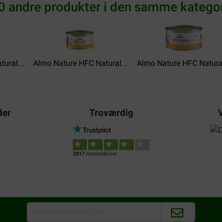
Bonsoir, J'ai acheté des boît
0 andre produkter i den samme kategor
nature. La livraison s'est fait
très satisfait ! Bonsoir et b
Translate to English
ural...
Almo Nature HFC Natural...
Almo Nature HFC Natural
der
Troværdig
3917
Anmeldelser