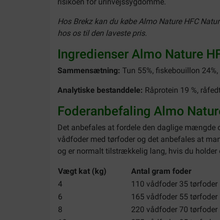
risikoen for urinvejssygdomme.
Hos Brekz kan du købe Almo Nature HFC Natural tu
hos os til den laveste pris.
Ingredienser Almo Nature HF
Sammensætning:
Tun 55%, fiskebouillon 24%, 
Analytiske bestanddele:
Råprotein 19 %, råfedt
Foderanbefaling Almo Nature
Det anbefales at fordele den daglige mængde o
vådfoder med tørfoder og det anbefales at man
og er normalt tilstrækkelig lang, hvis du holder
Vægt kat (kg)
Antal gram foder
4
110 vådfoder 35 tørfoder
6
165 vådfoder 55 tørfoder
8
220 vådfoder 70 tørfoder