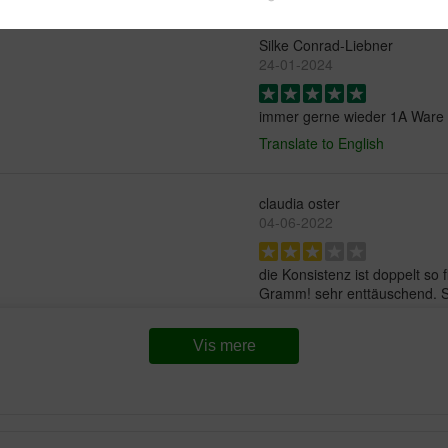
Silke Conrad-Liebner
24-01-2024
immer gerne wieder 1A Ware
Translate to English
claudia oster
04-06-2022
die Konsistenz ist doppelt so 
Gramm! sehr enttäuschend. So
Translate to English
Vis mere
ZANKEVITCH SYLVIE
05-06-2018