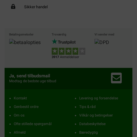
Sikker handel
Betalingsmetoder
Troværdig
Vi sender med
3917
Anmeldelser
Ja, send tilbudsmail
Modtag de bedste uge tilbud
Kontakt
Levering og forsendelse
Genbestil ordre
Tips & råd
Om os
Vilkår og betingelser
Ofte stillede spørgsmål
Databeskyttelse
Afmeld
Bæredygtig