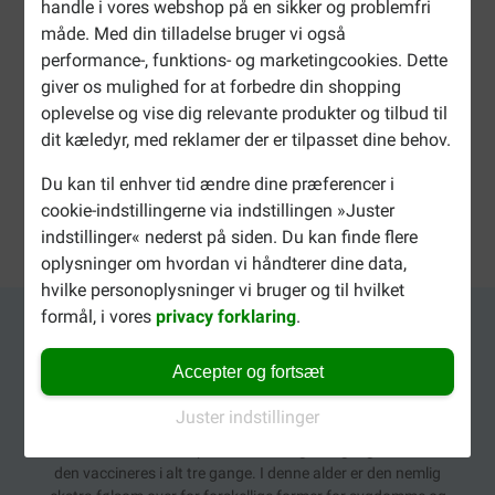
handle i vores webshop på en sikker og problemfri
gammel. Du bør også tjekke, at din hvalp ikke har fået lopper
eller flåter. En (forebyggende) behandling med et passende
måde. Med din tilladelse bruger vi også
produkt, hører også med til god hvalpepleje. Kontroller altid,
performance-, funktions- og marketingcookies. Dette
at orme-, loppe- og flåtproduktet er egnet til hvalpe, og læs
giver os mulighed for at forbedre din shopping
indlægssedlen omhyggeligt først, for at sikre, at du giver din
oplevelse og vise dig relevante produkter og tilbud til
hvalp en korrekt dosering og for at tjekke, om der er tale om
dit kæledyr, med reklamer der er tilpasset dine behov.
kontraindikation.
Du kan til enhver tid ændre dine præferencer i
cookie-indstillingerne via indstillingen »Juster
Anti loppe mærker
indstillinger« nederst på siden. Du kan finde flere
Beaphar
oplysninger om hvordan vi håndterer dine data,
hvilke personoplysninger vi bruger og til hvilket
formål, i vores
privacy forklaring
.
Vaccinationer
Accepter og fortsæt
En hvalp opbygger antistoffer i de første uger af sit liv
Juster indstillinger
gennem modermælken. Derefter er det vigtigt, at den bliver
vaccineret. Når en hvalp er mellem 8 og 16 uger gammel, skal
den vaccineres i alt tre gange. I denne alder er den nemlig