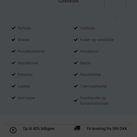
Checklist
Tørfoder
Vådfoder
Snacks
Foder- og vandskåle
Hundehalsbånd
Hundesnor
Hundekurve
Bænke
Pelspleje
Rejsetilbehør
Legetøj
Træningslegetøj
Anti loppe
Hundepuder og
hundemadrasser
Op til 40% billigere
Fri levering fra 599 DKK